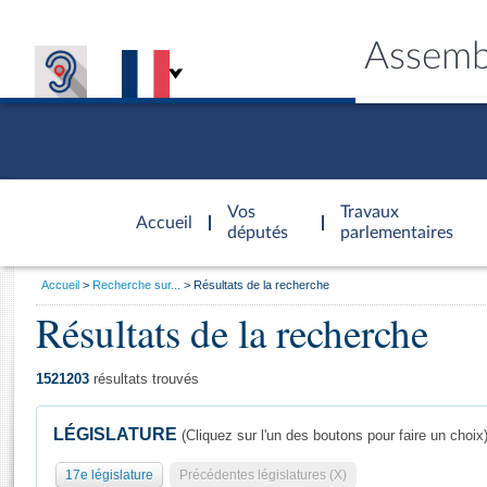
Assemb
Accèder à
la page
Vos
Travaux
Accueil
d'accueil
députés
parlementaires
Vous
Accueil
Recherche sur...
Résultats de la recherche
êtes
Résultats de la recherche
Général
ici
CONNEX
TRAVA
CONNA
DÉC
:
1521203
résultats trouvés
LÉGISLATURE
(Cliquez sur l'un des boutons pour faire un choix
17e législature
Précédentes législatures (X)