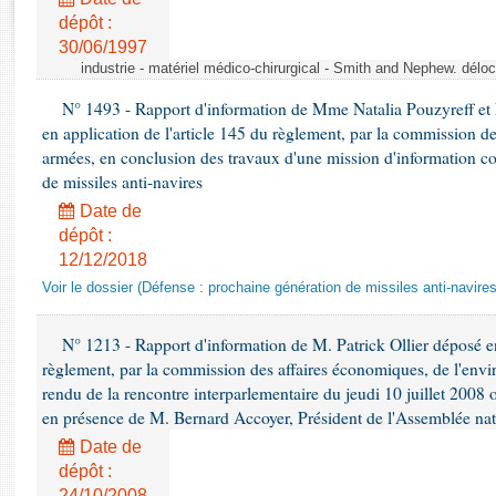
Rapports d'enquête
dépôt :
Rapports législatifs
30/06/1997
Rapports sur l'application des lois
industrie - matériel médico-chirurgical - Smith and Nephew. délo
Baromètre de l’application des lois
N° 1493 - Rapport d'information de Mme Natalia Pouzyreff et M
en application de l'article 145 du règlement, par la commission de
Dossiers législatifs
armées, en conclusion des travaux d'une mission d'information co
de missiles anti-navires
Budget et sécurité sociale
Questions écrites et orales
Date de
dépôt :
Comptes rendus des débats
12/12/2018
Voir le dossier (Défense : prochaine génération de missiles anti-navires
N° 1213 - Rapport d'information de M. Patrick Ollier déposé en
règlement, par la commission des affaires économiques, de l'envi
rendu de la rencontre interparlementaire du jeudi 10 juillet 2008 
en présence de M. Bernard Accoyer, Président de l'Assemblée nat
Date de
dépôt :
24/10/2008