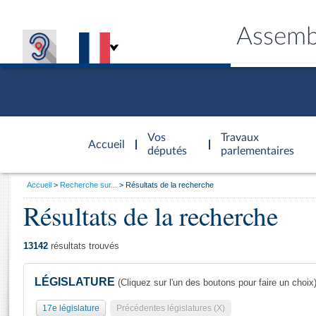
Assemb
Accèder à
la page
Vos
Travaux
Accueil
d'accueil
députés
parlementaires
Vous
Accueil
Recherche sur...
Résultats de la recherche
êtes
Résultats de la recherche
Général
ici
CONNEX
TRAVA
CONNA
DÉC
:
13142
résultats trouvés
LÉGISLATURE
(Cliquez sur l'un des boutons pour faire un choix
17e législature
Précédentes législatures (X)