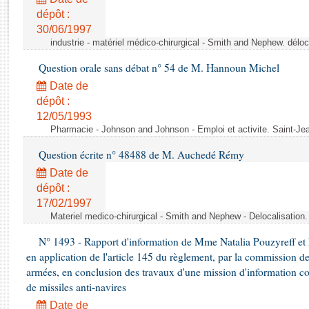
Rapports d'enquête
dépôt :
Rapports législatifs
30/06/1997
Rapports sur l'application des lois
industrie - matériel médico-chirurgical - Smith and Nephew. délo
Baromètre de l’application des lois
Question orale sans débat n° 54 de M. Hannoun Michel
Date de
Dossiers législatifs
dépôt :
Budget et sécurité sociale
12/05/1993
Questions écrites et orales
Pharmacie - Johnson and Johnson - Emploi et activite. Saint-Je
Comptes rendus des débats
Question écrite n° 48488 de M. Auchedé Rémy
Date de
dépôt :
17/02/1997
Materiel medico-chirurgical - Smith and Nephew - Delocalisatio
N° 1493 - Rapport d'information de Mme Natalia Pouzyreff et M
en application de l'article 145 du règlement, par la commission de
armées, en conclusion des travaux d'une mission d'information co
de missiles anti-navires
Date de