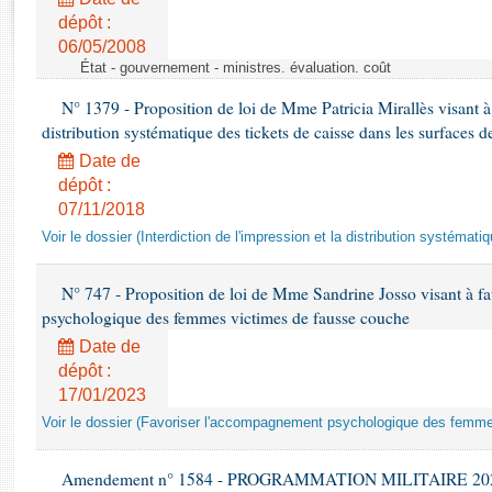
Rapports d'enquête
dépôt :
Rapports législatifs
06/05/2008
Rapports sur l'application des lois
État - gouvernement - ministres. évaluation. coût
Baromètre de l’application des lois
N° 1379 - Proposition de loi de Mme Patricia Mirallès visant à i
distribution systématique des tickets de caisse dans les surfaces d
Dossiers législatifs
Date de
Budget et sécurité sociale
dépôt :
Questions écrites et orales
07/11/2018
Comptes rendus des débats
Voir le dossier (Interdiction de l'impression et la distribution systémati
N° 747 - Proposition de loi de Mme Sandrine Josso visant à f
psychologique des femmes victimes de fausse couche
Date de
dépôt :
17/01/2023
Voir le dossier (Favoriser l'accompagnement psychologique des femm
Amendement n° 1584 - PROGRAMMATION MILITAIRE 2024-20