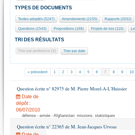
S'id
Présidence
Séance publique
Rôle et pouvoirs de l'Assemblée
Visiter l'Assemblée
TYPES DE DOCUMENTS
Fiches « Connaissance de l’Assemblée »
577 députés
Commissions et autres organes
Visite virtuelle du palais Bourbon
Textes adoptés (5247)
Amendements (2155)
Rapports (2032)
Organisation de l'Assemblée
Groupes politiques
Europe et International
Assister à une séance
Mot
Questions (1543)
Propositions (168)
Projets de lois (110)
Le
Présidence
Conférence des Présidents
Bureau
Collège des Ques
Élections législatives
Contrôle et évaluation
Accès des chercheurs à l’Assemblée
TRI DES RÉSULTATS
Congrès
Les évènements
S'inscrire
Trier par pertinence (X)
Trier par date
Pétitions
Statistiques et chiffres clés
Transparence et déontologie
Vous n'ave
Patrimoine
E
Documents de référence
« précedent
1
2
3
4
5
6
7
8
9
10
La Bibliothèque
( Constitution | Règlement de l'Assemblée ... )
Documents parlementaires
Les archives
Question écrite n° 82975 de M. Pierre Morel-A-L'Huissier
Projets de loi
Contacts et plan d'accès
Date de
Propositions de loi
Histoire
Photos libres de droit
dépôt :
Amendements
Juniors
06/07/2010
Textes adoptés
défense - armée - Afghanistan. missions. statistiques
Anciennes législatures
Question écrite n° 22365 de M. Jean-Jacques Urvoas
Liens vers les sites publics
Rapports d'information
Date de