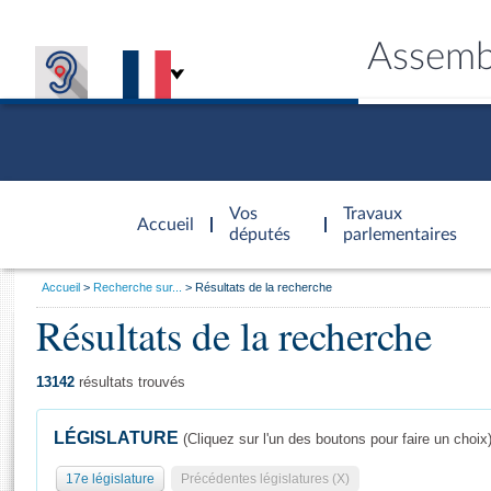
Assemb
Accèder à
la page
Vos
Travaux
Accueil
d'accueil
députés
parlementaires
Vous
Accueil
Recherche sur...
Résultats de la recherche
êtes
Résultats de la recherche
Général
ici
CONNEX
TRAVA
CONNA
DÉC
:
13142
résultats trouvés
LÉGISLATURE
(Cliquez sur l'un des boutons pour faire un choix
17e législature
Précédentes législatures (X)