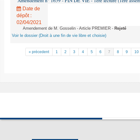
Amendement n° 1659 - FIN DE VIE - 1ère lecture (1ère assemb
Date de
dépôt :
02/04/2021
Amendement de M. Gosselin - Article PREMIER -
Rejeté
Voir le dossier (Droit à une fin de vie libre et choisie)
« précedent
1
2
3
4
5
6
7
8
9
10