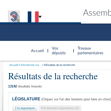
Assemb
Accèder à
la page
Vos
Travaux
Accueil
d'accueil
députés
parlementaires
Vous
Accueil
Recherche sur...
Résultats de la recherche
êtes
Résultats de la recherche
Général
ici
CONNEX
TRAVA
CONNA
DÉC
:
13142
résultats trouvés
LÉGISLATURE
(Cliquez sur l'un des boutons pour faire un choix
17e législature
Précédentes législatures (X)