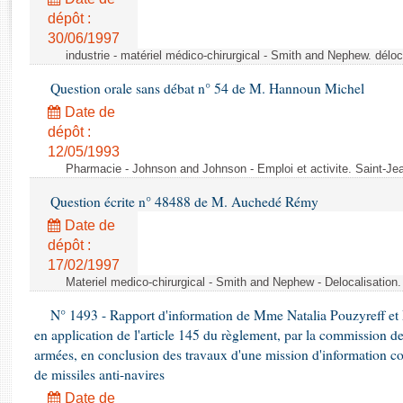
Rapports d'enquête
dépôt :
Rapports législatifs
30/06/1997
Rapports sur l'application des lois
industrie - matériel médico-chirurgical - Smith and Nephew. délo
Baromètre de l’application des lois
Question orale sans débat n° 54 de M. Hannoun Michel
Date de
Dossiers législatifs
dépôt :
Budget et sécurité sociale
12/05/1993
Questions écrites et orales
Pharmacie - Johnson and Johnson - Emploi et activite. Saint-Je
Comptes rendus des débats
Question écrite n° 48488 de M. Auchedé Rémy
Date de
dépôt :
17/02/1997
Materiel medico-chirurgical - Smith and Nephew - Delocalisatio
N° 1493 - Rapport d'information de Mme Natalia Pouzyreff et M
en application de l'article 145 du règlement, par la commission de
armées, en conclusion des travaux d'une mission d'information co
de missiles anti-navires
Date de