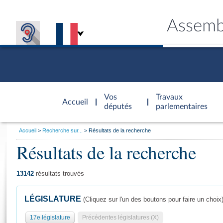
Assemb
Accèder à
la page
Vos
Travaux
Accueil
d'accueil
députés
parlementaires
Vous
Accueil
Recherche sur...
Résultats de la recherche
êtes
Résultats de la recherche
Général
ici
CONNEX
TRAVA
CONNA
DÉC
:
13142
résultats trouvés
LÉGISLATURE
(Cliquez sur l'un des boutons pour faire un choix
17e législature
Précédentes législatures (X)