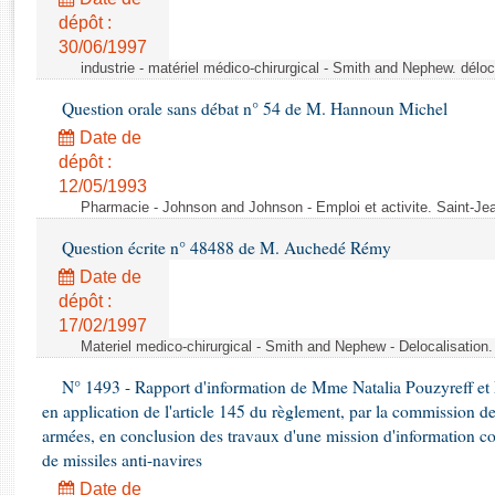
Rapports d'enquête
dépôt :
Rapports législatifs
30/06/1997
Rapports sur l'application des lois
industrie - matériel médico-chirurgical - Smith and Nephew. délo
Baromètre de l’application des lois
Question orale sans débat n° 54 de M. Hannoun Michel
Date de
Dossiers législatifs
dépôt :
Budget et sécurité sociale
12/05/1993
Questions écrites et orales
Pharmacie - Johnson and Johnson - Emploi et activite. Saint-Je
Comptes rendus des débats
Question écrite n° 48488 de M. Auchedé Rémy
Date de
dépôt :
17/02/1997
Materiel medico-chirurgical - Smith and Nephew - Delocalisatio
N° 1493 - Rapport d'information de Mme Natalia Pouzyreff et M
en application de l'article 145 du règlement, par la commission de
armées, en conclusion des travaux d'une mission d'information co
de missiles anti-navires
Date de