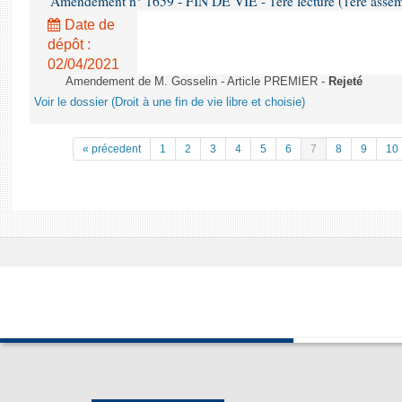
Amendement n° 1659 - FIN DE VIE - 1ère lecture (1ère assemb
Date de
dépôt :
02/04/2021
Amendement de M. Gosselin - Article PREMIER -
Rejeté
Voir le dossier (Droit à une fin de vie libre et choisie)
« précedent
1
2
3
4
5
6
7
8
9
10