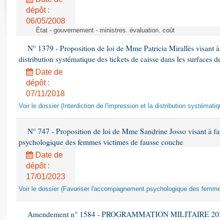
Rapports d'enquête
dépôt :
Rapports législatifs
06/05/2008
Rapports sur l'application des lois
État - gouvernement - ministres. évaluation. coût
Baromètre de l’application des lois
N° 1379 - Proposition de loi de Mme Patricia Mirallès visant à i
distribution systématique des tickets de caisse dans les surfaces d
Dossiers législatifs
Date de
Budget et sécurité sociale
dépôt :
Questions écrites et orales
07/11/2018
Comptes rendus des débats
Voir le dossier (Interdiction de l'impression et la distribution systémati
N° 747 - Proposition de loi de Mme Sandrine Josso visant à f
psychologique des femmes victimes de fausse couche
Date de
dépôt :
17/01/2023
Voir le dossier (Favoriser l'accompagnement psychologique des femm
Amendement n° 1584 - PROGRAMMATION MILITAIRE 2024-20