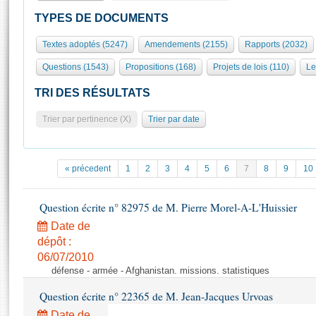
S'id
Présidence
Séance publique
Rôle et pouvoirs de l'Assemblée
Visiter l'Assemblée
TYPES DE DOCUMENTS
Fiches « Connaissance de l’Assemblée »
577 députés
Commissions et autres organes
Visite virtuelle du palais Bourbon
Textes adoptés (5247)
Amendements (2155)
Rapports (2032)
Organisation de l'Assemblée
Groupes politiques
Europe et International
Assister à une séance
Mot
Questions (1543)
Propositions (168)
Projets de lois (110)
Le
Présidence
Conférence des Présidents
Bureau
Collège des Ques
Élections législatives
Contrôle et évaluation
Accès des chercheurs à l’Assemblée
TRI DES RÉSULTATS
Congrès
Les évènements
S'inscrire
Trier par pertinence (X)
Trier par date
Pétitions
Statistiques et chiffres clés
Transparence et déontologie
Vous n'ave
Patrimoine
E
Documents de référence
« précedent
1
2
3
4
5
6
7
8
9
10
La Bibliothèque
( Constitution | Règlement de l'Assemblée ... )
Documents parlementaires
Les archives
Question écrite n° 82975 de M. Pierre Morel-A-L'Huissier
Projets de loi
Contacts et plan d'accès
Date de
Propositions de loi
Histoire
Photos libres de droit
dépôt :
Amendements
Juniors
06/07/2010
Textes adoptés
défense - armée - Afghanistan. missions. statistiques
Anciennes législatures
Question écrite n° 22365 de M. Jean-Jacques Urvoas
Liens vers les sites publics
Rapports d'information
Date de