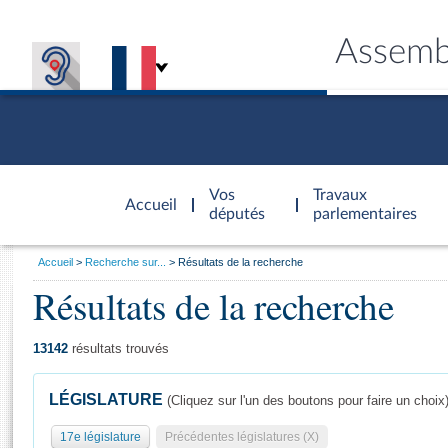
Assemb
Accèder à
la page
Vos
Travaux
Accueil
d'accueil
députés
parlementaires
Vous
Accueil
Recherche sur...
Résultats de la recherche
êtes
Résultats de la recherche
Général
ici
CONNEX
TRAVA
CONNA
DÉC
:
13142
résultats trouvés
LÉGISLATURE
(Cliquez sur l'un des boutons pour faire un choix
17e législature
Précédentes législatures (X)