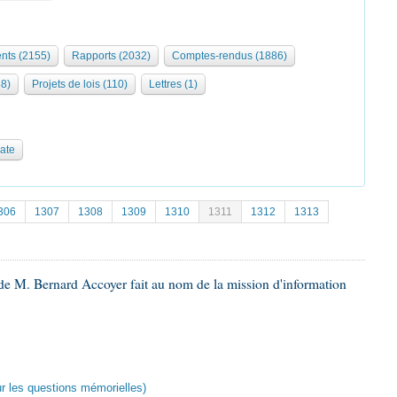
ts (2155)
Rapports (2032)
Comptes-rendus (1886)
68)
Projets de lois (110)
Lettres (1)
date
306
1307
1308
1309
1310
1311
1312
1313
de M. Bernard Accoyer fait au nom de la mission d'information
ur les questions mémorielles)