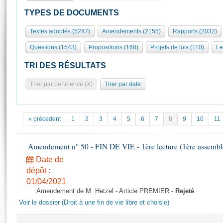
S'id
Présidence
Séance publique
Rôle et pouvoirs de l'Assemblée
Visiter l'Assemblée
TYPES DE DOCUMENTS
Fiches « Connaissance de l’Assemblée »
577 députés
Commissions et autres organes
Visite virtuelle du palais Bourbon
Textes adoptés (5247)
Amendements (2155)
Rapports (2032)
Organisation de l'Assemblée
Groupes politiques
Europe et International
Assister à une séance
Mot
Questions (1543)
Propositions (168)
Projets de lois (110)
Le
Présidence
Conférence des Présidents
Bureau
Collège des Ques
Élections législatives
Contrôle et évaluation
Accès des chercheurs à l’Assemblée
TRI DES RÉSULTATS
Congrès
Les évènements
S'inscrire
Trier par pertinence (X)
Trier par date
Pétitions
Statistiques et chiffres clés
Transparence et déontologie
Vous n'ave
Patrimoine
E
Documents de référence
« précedent
1
2
3
4
5
6
7
8
9
10
11
La Bibliothèque
( Constitution | Règlement de l'Assemblée ... )
Documents parlementaires
Les archives
Amendement n° 50 - FIN DE VIE - 1ère lecture (1ère assemblé
Projets de loi
Contacts et plan d'accès
Date de
Propositions de loi
Histoire
Photos libres de droit
dépôt :
Amendements
Juniors
01/04/2021
Textes adoptés
Amendement de M. Hetzel - Article PREMIER -
Rejeté
Anciennes législatures
Voir le dossier (Droit à une fin de vie libre et choisie)
Liens vers les sites publics
Rapports d'information