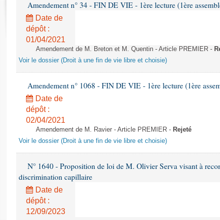
Rapports d'enquête
Amendement n° 34 - FIN DE VIE - 1ère lecture (1ère assemblé
Rapports législatifs
Date de
Rapports sur l'application des lois
dépôt :
01/04/2021
Baromètre de l’application des lois
Amendement de M. Breton et M. Quentin - Article PREMIER -
R
Voir le dossier (Droit à une fin de vie libre et choisie)
Dossiers législatifs
Budget et sécurité sociale
Amendement n° 1068 - FIN DE VIE - 1ère lecture (1ère assemb
Questions écrites et orales
Date de
Comptes rendus des débats
dépôt :
02/04/2021
Amendement de M. Ravier - Article PREMIER -
Rejeté
Voir le dossier (Droit à une fin de vie libre et choisie)
N° 1640 - Proposition de loi de M. Olivier Serva visant à recon
discrimination capillaire
Date de
dépôt :
12/09/2023