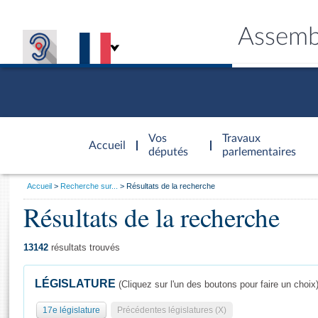
Assemb
Accèder à
la page
Vos
Travaux
Accueil
d'accueil
députés
parlementaires
Vous
Accueil
Recherche sur...
Résultats de la recherche
êtes
Résultats de la recherche
Général
ici
CONNEX
TRAVA
CONNA
DÉC
:
13142
résultats trouvés
LÉGISLATURE
(Cliquez sur l'un des boutons pour faire un choix
17e législature
Précédentes législatures (X)