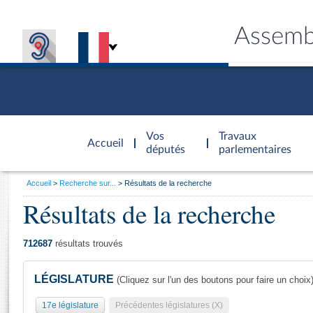
Assemb
Accèder à
la page
Vos
Travaux
Accueil
d'accueil
députés
parlementaires
Vous
Accueil
Recherche sur...
Résultats de la recherche
êtes
Résultats de la recherche
Général
ici
CONNEX
TRAVA
CONNA
DÉC
:
712687
résultats trouvés
LÉGISLATURE
(Cliquez sur l'un des boutons pour faire un choix
17e législature
Précédentes législatures (X)