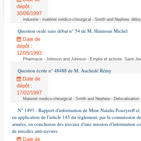
Rapports d'enquête
dépôt :
Rapports législatifs
30/06/1997
Rapports sur l'application des lois
industrie - matériel médico-chirurgical - Smith and Nephew. délo
Baromètre de l’application des lois
Question orale sans débat n° 54 de M. Hannoun Michel
Date de
Dossiers législatifs
dépôt :
Budget et sécurité sociale
12/05/1993
Questions écrites et orales
Pharmacie - Johnson and Johnson - Emploi et activite. Saint-Je
Comptes rendus des débats
Question écrite n° 48488 de M. Auchedé Rémy
Date de
dépôt :
17/02/1997
Materiel medico-chirurgical - Smith and Nephew - Delocalisatio
N° 1493 - Rapport d'information de Mme Natalia Pouzyreff et M
en application de l'article 145 du règlement, par la commission de
armées, en conclusion des travaux d'une mission d'information co
de missiles anti-navires
Date de