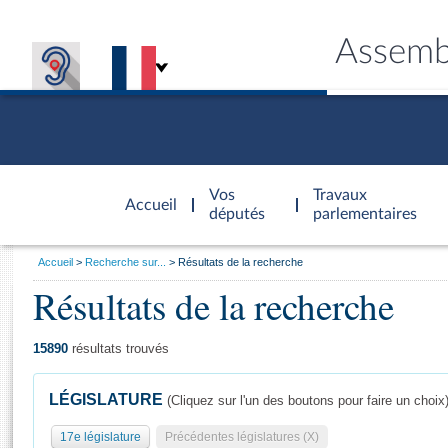
Assemb
Accèder à
la page
Vos
Travaux
Accueil
d'accueil
députés
parlementaires
Vous
Accueil
Recherche sur...
Résultats de la recherche
êtes
Résultats de la recherche
Général
ici
CONNEX
TRAVA
CONNA
DÉC
:
15890
résultats trouvés
LÉGISLATURE
(Cliquez sur l'un des boutons pour faire un choix
17e législature
Précédentes législatures (X)