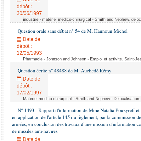
Rapports d'enquête
dépôt :
Rapports législatifs
30/06/1997
Rapports sur l'application des lois
industrie - matériel médico-chirurgical - Smith and Nephew. délo
Baromètre de l’application des lois
Question orale sans débat n° 54 de M. Hannoun Michel
Date de
Dossiers législatifs
dépôt :
Budget et sécurité sociale
12/05/1993
Questions écrites et orales
Pharmacie - Johnson and Johnson - Emploi et activite. Saint-Je
Comptes rendus des débats
Question écrite n° 48488 de M. Auchedé Rémy
Date de
dépôt :
17/02/1997
Materiel medico-chirurgical - Smith and Nephew - Delocalisatio
N° 1493 - Rapport d'information de Mme Natalia Pouzyreff et M
en application de l'article 145 du règlement, par la commission de
armées, en conclusion des travaux d'une mission d'information co
de missiles anti-navires
Date de