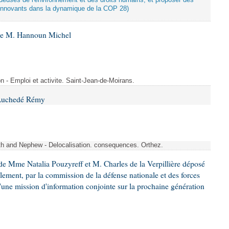
tueuses de l'environnement et des droits humains, et proposer des
innovants dans la dynamique de la COP 28)
 de M. Hannoun Michel
- Emploi et activite. Saint-Jean-de-Moirans.
 Auchedé Rémy
ith and Nephew - Delocalisation. consequences. Orthez.
e Mme Natalia Pouzyreff et M. Charles de la Verpillière déposé
glement, par la commission de la défense nationale et des forces
'une mission d'information conjointe sur la prochaine génération