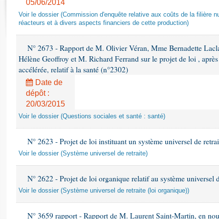
05/06/2014
Rapports d'enquête
Rapports législatifs
Voir le dossier (Commission d'enquête relative aux coûts de la filière nu
réacteurs et à divers aspects financiers de cette production)
Rapports sur l'application des lois
Baromètre de l’application des lois
N° 2673 - Rapport de M. Olivier Véran, Mme Bernadette Lacl
Hélène Geoffroy et M. Richard Ferrand sur le projet de loi , apr
Dossiers législatifs
accélérée, relatif à la santé (n°2302)
Budget et sécurité sociale
Date de
Questions écrites et orales
dépôt :
20/03/2015
Comptes rendus des débats
Voir le dossier (Questions sociales et santé : santé)
N° 2623 - Projet de loi instituant un système universel de retra
Voir le dossier (Système universel de retraite)
N° 2622 - Projet de loi organique relatif au système universel d
Voir le dossier (Système universel de retraite (loi organique))
N° 3659 rapport - Rapport de M. Laurent Saint-Martin, en nouvel