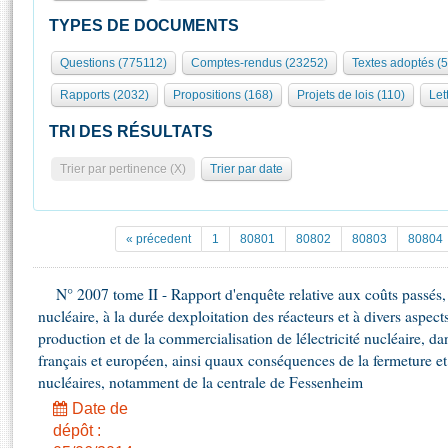
S'id
Présidence
Séance publique
Rôle et pouvoirs de l'Assemblée
Visiter l'Assemblée
TYPES DE DOCUMENTS
Fiches « Connaissance de l’Assemblée »
577 députés
Commissions et autres organes
Visite virtuelle du palais Bourbon
Questions (775112)
Comptes-rendus (23252)
Textes adoptés (
Organisation de l'Assemblée
Groupes politiques
Europe et International
Assister à une séance
Mot
Rapports (2032)
Propositions (168)
Projets de lois (110)
Let
Présidence
Conférence des Présidents
Bureau
Collège des Ques
Élections législatives
Contrôle et évaluation
Accès des chercheurs à l’Assemblée
TRI DES RÉSULTATS
Congrès
Les évènements
S'inscrire
Trier par pertinence (X)
Trier par date
Pétitions
Statistiques et chiffres clés
Transparence et déontologie
Vous n'ave
Patrimoine
E
Documents de référence
« précedent
1
80801
80802
80803
80804
La Bibliothèque
( Constitution | Règlement de l'Assemblée ... )
Documents parlementaires
Les archives
N° 2007 tome II - Rapport d'enquête relative aux coûts passés, pr
Projets de loi
Contacts et plan d'accès
nucléaire, à la durée dexploitation des réacteurs et à divers aspec
Propositions de loi
Histoire
production et de la commercialisation de lélectricité nucléaire, d
Photos libres de droit
Amendements
français et européen, ainsi quaux conséquences de la fermeture 
Juniors
Textes adoptés
nucléaires, notamment de la centrale de Fessenheim
Anciennes législatures
Date de
Liens vers les sites publics
Rapports d'information
dépôt :