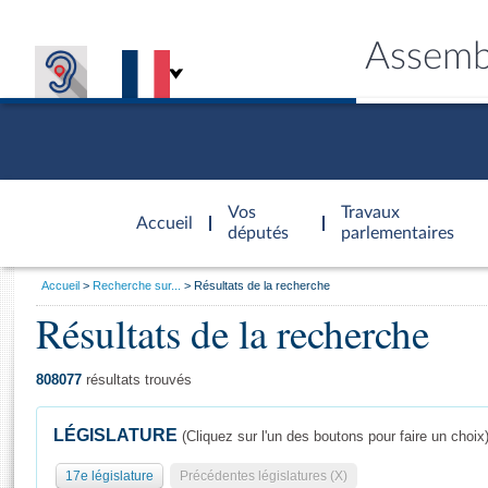
Assemb
Accèder à
la page
Vos
Travaux
Accueil
d'accueil
députés
parlementaires
Vous
Accueil
Recherche sur...
Résultats de la recherche
êtes
Résultats de la recherche
Général
ici
CONNEX
TRAVA
CONNA
DÉC
:
808077
résultats trouvés
LÉGISLATURE
(Cliquez sur l'un des boutons pour faire un choix
17e législature
Précédentes législatures (X)