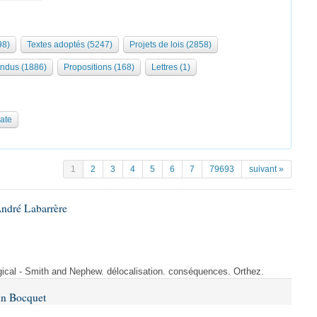
98)
Textes adoptés (5247)
Projets de lois (2858)
ndus (1886)
Propositions (168)
Lettres (1)
date
1
2
3
4
5
6
7
79693
suivant »
André Labarrère
rgical - Smith and Nephew. délocalisation. conséquences. Orthez.
in Bocquet