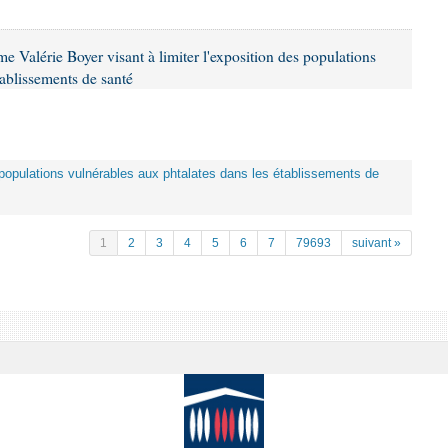
 Valérie Boyer visant à limiter l'exposition des populations
tablissements de santé
es populations vulnérables aux phtalates dans les établissements de
1
2
3
4
5
6
7
79693
suivant »