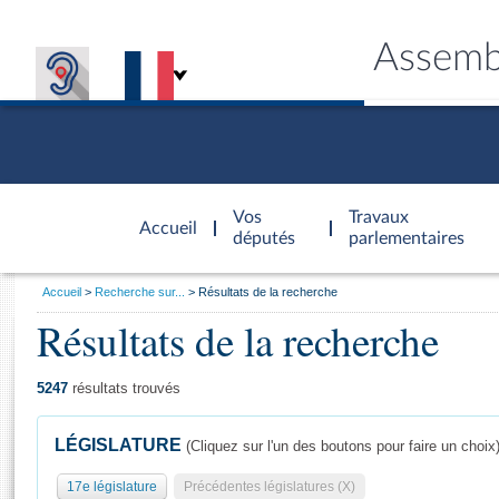
Assemb
Accèder à
la page
Vos
Travaux
Accueil
d'accueil
députés
parlementaires
Vous
Accueil
Recherche sur...
Résultats de la recherche
êtes
Résultats de la recherche
Général
ici
CONNEX
TRAVA
CONNA
DÉC
:
5247
résultats trouvés
LÉGISLATURE
(Cliquez sur l'un des boutons pour faire un choix
17e législature
Précédentes législatures (X)