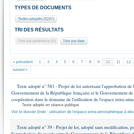
S'id
Présidence
Séance publique
Rôle et pouvoirs de l'Assemblée
Visiter l'Assemblée
TYPES DE DOCUMENTS
Fiches « Connaissance de l’Assemblée »
577 députés
Commissions et autres organes
Visite virtuelle du palais Bourbon
Textes adoptés (5247)
Organisation de l'Assemblée
Groupes politiques
Europe et International
Assister à une séance
Mot
Présidence
Conférence des Présidents
Bureau
Collège des Ques
TRI DES RÉSULTATS
Élections législatives
Contrôle et évaluation
Accès des chercheurs à l’Assemblée
Trier par pertinence (X)
Trier par date
Congrès
Les évènements
S'inscrire
Pétitions
Statistiques et chiffres clés
Transparence et déontologie
Vous n'ave
« précedent
1
3
4
5
6
7
8
9
10
11
12
Patrimoine
E
suivant »
Documents de référence
La Bibliothèque
( Constitution | Règlement de l'Assemblée ... )
Documents parlementaires
Les archives
Texte adopté n° 581 - Projet de loi autorisant l'approbation de 
Projets de loi
Gouvernement de la République française et le Gouvernement de la
Contacts et plan d'accès
Propositions de loi
Histoire
coopération dans le domaine de l'utilisation de l'espace extra-atm
Photos libres de droit
Amendements
Texte adopté en séance publique
Juniors
Textes adoptés
Voir le dossier (Inde : utilisation de l'espace extra-atmosphérique à des
Anciennes législatures
Liens vers les sites publics
Texte adopté n° 39 - Projet de loi, adopté sans modification, pa
Rapports d'information
l'approbation d'accords entre le Gouvernement de la République 