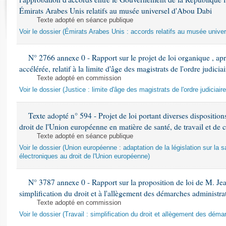
Rapports d'enquête
Émirats Arabes Unis relatifs au musée universel d'Abou Dabi
Rapports législatifs
Texte adopté en séance publique
Rapports sur l'application des lois
Voir le dossier (Émirats Arabes Unis : accords relatifs au musée unive
Baromètre de l’application des lois
N° 2766 annexe 0 - Rapport sur le projet de loi organique , a
accélérée, relatif à la limite d'âge des magistrats de l'ordre judici
Dossiers législatifs
Texte adopté en commission
Budget et sécurité sociale
Voir le dossier (Justice : limite d'âge des magistrats de l'ordre judiciaire
Questions écrites et orales
Comptes rendus des débats
Texte adopté n° 594 - Projet de loi portant diverses dispositions
droit de l'Union européenne en matière de santé, de travail et d
Texte adopté en séance publique
Voir le dossier (Union européenne : adaptation de la législation sur la 
électroniques au droit de l'Union européenne)
N° 3787 annexe 0 - Rapport sur la proposition de loi de M. Je
simplification du droit et à l'allègement des démarches administra
Texte adopté en commission
Voir le dossier (Travail : simplification du droit et allègement des dém