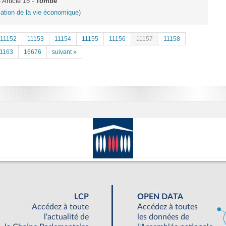
Article 15 -
Tombé
ication de la vie économique)
11152
11153
11154
11155
11156
11157
11158
1163
16676
suivant »
LCP
OPEN DATA
Accédez à toute
Accédez à toutes
l'actualité de
les données de