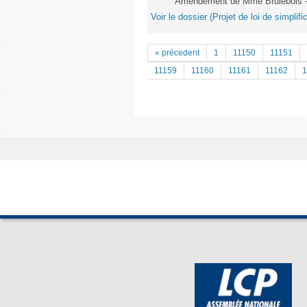
Amendement de Mme Brulebois - 
Voir le dossier (Projet de loi de simplif
« précedent
1
11150
11151
11159
11160
11161
11162
1