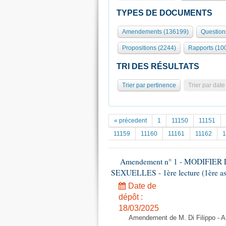
TYPES DE DOCUMENTS
Amendements (136199)
Question
Propositions (2244)
Rapports (10
TRI DES RÉSULTATS
Trier par pertinence
Trier par date
« précedent
1
11150
11151
11159
11160
11161
11162
1
Amendement n° 1 - MODIFIE
SEXUELLES - 1ère lecture (1ère ass
Date de
dépôt :
18/03/2025
Amendement de M. Di Filippo - A