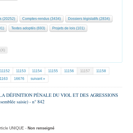
s (20252)
Comptes-rendus (3434)
Dossiers législatifs (2834)
01)
Textes adoptés (693)
Projets de lois (101)
 (X)
11152
11153
11154
11155
11156
11157
11158
1163
16676
suivant »
R LA DÉFINITION PÉNALE DU VIOL ET DES AGRESSIONS
emblée saisie) - n° 842
rticle UNIQUE -
Non renseigné