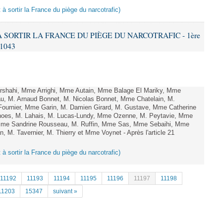
t à sortir la France du piège du narcotrafic)
 À SORTIR LA FRANCE DU PIÈGE DU NARCOTRAFIC - 1ère
 1043
shahi, Mme Arrighi, Mme Autain, Mme Balage El Mariky, Mme
au, M. Arnaud Bonnet, M. Nicolas Bonnet, Mme Chatelain, M.
Fournier, Mme Garin, M. Damien Girard, M. Gustave, Mme Catherine
rnoes, M. Lahais, M. Lucas-Lundy, Mme Ozenne, M. Peytavie, Mme
me Sandrine Rousseau, M. Ruffin, Mme Sas, Mme Sebaihi, Mme
, M. Tavernier, M. Thierry et Mme Voynet - Après l'article 21
t à sortir la France du piège du narcotrafic)
11192
11193
11194
11195
11196
11197
11198
11203
15347
suivant »