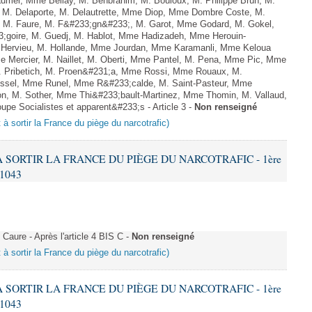
umel, Mme Bellay, M. Benbrahim, M. Bouloux, M. Philippe Brun, M.
id, M. Delaporte, M. Delautrette, Mme Diop, Mme Dombre Coste, M.
, M. Faure, M. F&#233;gn&#233;, M. Garot, Mme Godard, M. Gokel,
goire, M. Guedj, M. Hablot, Mme Hadizadeh, Mme Herouin-
 Hervieu, M. Hollande, Mme Jourdan, Mme Karamanli, Mme Keloua
me Mercier, M. Naillet, M. Oberti, Mme Pantel, M. Pena, Mme Pic, Mme
M. Pribetich, M. Proen&#231;a, Mme Rossi, Mme Rouaux, M.
ussel, Mme Runel, Mme R&#233;calde, M. Saint-Pasteur, Mme
on, M. Sother, Mme Thi&#233;bault-Martinez, Mme Thomin, M. Vallaud,
upe Socialistes et apparent&#233;s - Article 3 -
Non renseigné
t à sortir la France du piège du narcotrafic)
 À SORTIR LA FRANCE DU PIÈGE DU NARCOTRAFIC - 1ère
 1043
aure - Après l'article 4 BIS C -
Non renseigné
t à sortir la France du piège du narcotrafic)
 À SORTIR LA FRANCE DU PIÈGE DU NARCOTRAFIC - 1ère
 1043