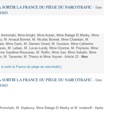
 À SORTIR LA FRANCE DU PIÈGE DU NARCOTRAFIC - 1ère
 1043
Amirshahi, Mme Arrighi, Mme Autain, Mme Balage El Mariky, Mme
au, M. Arnaud Bonnet, M. Nicolas Bonnet, Mme Chatelain, M.
nier, Mme Garin, M. Damien Girard, M. Gustave, Mme Catherine
rnoes, M. Lahais, M. Lucas-Lundy, Mme Ozenne, M. Peytavie, Mme
me Sandrine Rousseau, M. Ruffin, Mme Sas, Mme Sebaihi, Mme
, M. Tavernier, M. Thierry et Mme Voynet - Article 22 -
Non
t à sortir la France du piège du narcotrafic)
 À SORTIR LA FRANCE DU PIÈGE DU NARCOTRAFIC - 1ère
 1043
irshahi, M. Duplessy, Mme Balage El Mariky et M. Iordanoff - Après