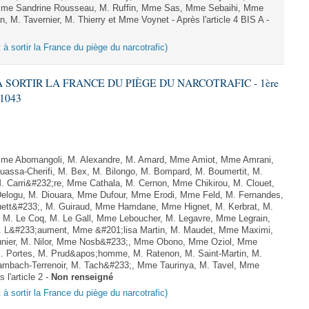
me Sandrine Rousseau, M. Ruffin, Mme Sas, Mme Sebaihi, Mme
 M. Tavernier, M. Thierry et Mme Voynet - Après l'article 4 BIS A -
t à sortir la France du piège du narcotrafic)
 À SORTIR LA FRANCE DU PIÈGE DU NARCOTRAFIC - 1ère
 1043
Mme Abomangoli, M. Alexandre, M. Amard, Mme Amiot, Mme Amrani,
uassa-Cherifi, M. Bex, M. Bilongo, M. Bompard, M. Boumertit, M.
. Carri&#232;re, Mme Cathala, M. Cernon, Mme Chikirou, M. Clouet,
elogu, M. Diouara, Mme Dufour, Mme Erodi, Mme Feld, M. Fernandes,
uett&#233;, M. Guiraud, Mme Hamdane, Mme Hignet, M. Kerbrat, M.
 M. Le Coq, M. Le Gall, Mme Leboucher, M. Legavre, Mme Legrain,
 L&#233;aument, Mme &#201;lisa Martin, M. Maudet, Mme Maximi,
er, M. Nilor, Mme Nosb&#233;, Mme Obono, Mme Oziol, Mme
M. Portes, M. Prud&apos;homme, M. Ratenon, M. Saint-Martin, M.
mbach-Terrenoir, M. Tach&#233;, Mme Taurinya, M. Tavel, Mme
 l'article 2 -
Non renseigné
t à sortir la France du piège du narcotrafic)