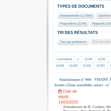
TYPES DE DOCUMENTS
Amendements (122906)
Question
Propositions (2244)
Rapports (10
TRI DES RÉSULTATS
Trier par pertinence
Trier par date
« précedent
1
11190
11191
11199
11200
11201
11202
Amendement n° 666 - VISANT
lecture (2ème assemblée saisie) - n°
Date de
dépôt :
14/03/2025
Amendement de M. Courbon, Mme 