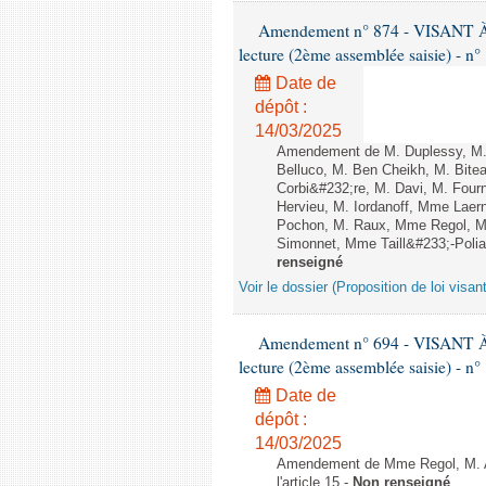
Amendement n° 874 - VISANT
lecture (2ème assemblée saisie) - n°
Date de
dépôt :
14/03/2025
Amendement de M. Duplessy, M. 
Belluco, M. Ben Cheikh, M. Bite
Corbi&#232;re, M. Davi, M. Four
Hervieu, M. Iordanoff, Mme Lae
Pochon, M. Raux, Mme Regol, M
Simonnet, Mme Taill&#233;-Polian
renseigné
Voir le dossier (Proposition de loi visan
Amendement n° 694 - VISANT
lecture (2ème assemblée saisie) - n°
Date de
dépôt :
14/03/2025
Amendement de Mme Regol, M. Am
l'article 15 -
Non renseigné