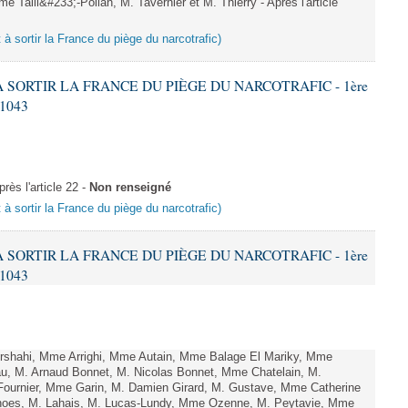
aill&#233;-Polian, M. Tavernier et M. Thierry - Après l'article
t à sortir la France du piège du narcotrafic)
 À SORTIR LA FRANCE DU PIÈGE DU NARCOTRAFIC - 1ère
 1043
ès l'article 22 -
Non renseigné
t à sortir la France du piège du narcotrafic)
 À SORTIR LA FRANCE DU PIÈGE DU NARCOTRAFIC - 1ère
 1043
shahi, Mme Arrighi, Mme Autain, Mme Balage El Mariky, Mme
au, M. Arnaud Bonnet, M. Nicolas Bonnet, Mme Chatelain, M.
Fournier, Mme Garin, M. Damien Girard, M. Gustave, Mme Catherine
rnoes, M. Lahais, M. Lucas-Lundy, Mme Ozenne, M. Peytavie, Mme