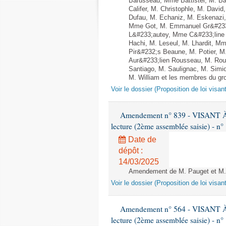
Barusseau, Mme Battistel, M. Ba
Califer, M. Christophle, M. Dav
Dufau, M. Echaniz, M. Eskenazi
Mme Got, M. Emmanuel Gr&#233;
L&#233;autey, Mme C&#233;line
Hachi, M. Leseul, M. Lhardit, M
Pir&#232;s Beaune, M. Potier, 
Aur&#233;lien Rousseau, M. Ro
Santiago, M. Saulignac, M. Simi
M. William et les membres du gro
Voir le dossier (Proposition de loi visan
Amendement n° 839 - VISANT
lecture (2ème assemblée saisie) - n°
Date de
dépôt :
14/03/2025
Amendement de M. Pauget et M. C
Voir le dossier (Proposition de loi visan
Amendement n° 564 - VISANT
lecture (2ème assemblée saisie) - n°