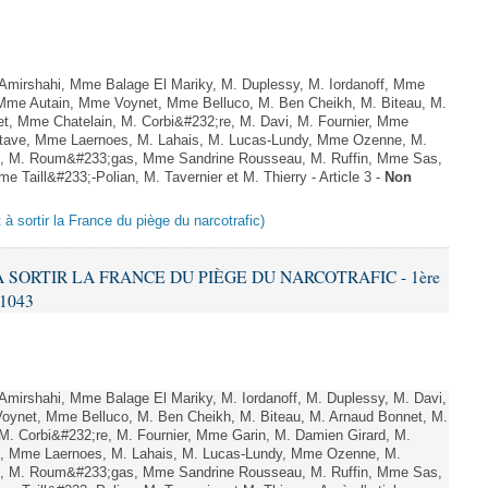
irshahi, Mme Balage El Mariky, M. Duplessy, M. Iordanoff, Mme
 Mme Autain, Mme Voynet, Mme Belluco, M. Ben Cheikh, M. Biteau, M.
t, Mme Chatelain, M. Corbi&#232;re, M. Davi, M. Fournier, Mme
stave, Mme Laernoes, M. Lahais, M. Lucas-Lundy, Mme Ozenne, M.
, M. Roum&#233;gas, Mme Sandrine Rousseau, M. Ruffin, Mme Sas,
aill&#233;-Polian, M. Tavernier et M. Thierry - Article 3 -
Non
t à sortir la France du piège du narcotrafic)
 À SORTIR LA FRANCE DU PIÈGE DU NARCOTRAFIC - 1ère
 1043
irshahi, Mme Balage El Mariky, M. Iordanoff, M. Duplessy, M. Davi,
oynet, Mme Belluco, M. Ben Cheikh, M. Biteau, M. Arnaud Bonnet, M.
M. Corbi&#232;re, M. Fournier, Mme Garin, M. Damien Girard, M.
u, Mme Laernoes, M. Lahais, M. Lucas-Lundy, Mme Ozenne, M.
, M. Roum&#233;gas, Mme Sandrine Rousseau, M. Ruffin, Mme Sas,