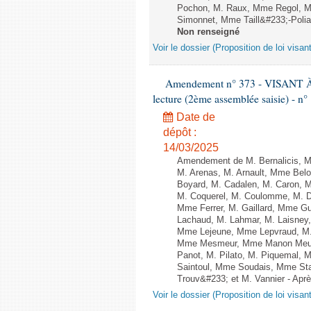
Pochon, M. Raux, Mme Regol, M
Simonnet, Mme Taill&#233;-Polian,
Non renseigné
Voir le dossier (Proposition de loi visan
Amendement n° 373 - VISANT
lecture (2ème assemblée saisie) - n°
Date de
dépôt :
14/03/2025
Amendement de M. Bernalicis, 
M. Arenas, M. Arnault, Mme Belo
Boyard, M. Cadalen, M. Caron, M
M. Coquerel, M. Coulomme, M. D
Mme Ferrer, M. Gaillard, Mme G
Lachaud, M. Lahmar, M. Laisney,
Mme Lejeune, Mme Lepvraud, M.
Mme Mesmeur, Mme Manon Meuni
Panot, M. Pilato, M. Piquemal, 
Saintoul, Mme Soudais, Mme Sta
Trouv&#233; et M. Vannier - Après
Voir le dossier (Proposition de loi visan