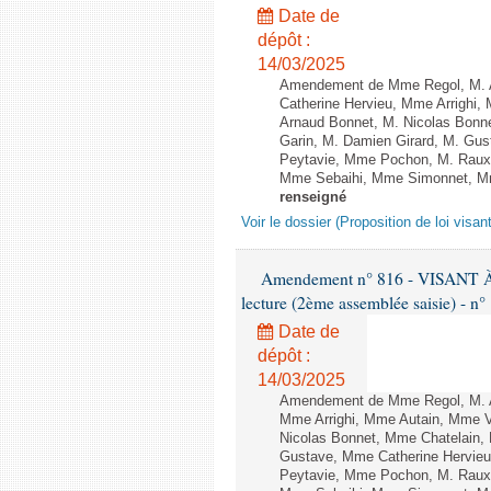
Date de
dépôt :
14/03/2025
Amendement de Mme Regol, M. Am
Catherine Hervieu, Mme Arrighi,
Arnaud Bonnet, M. Nicolas Bonne
Garin, M. Damien Girard, M. Gu
Peytavie, Mme Pochon, M. Raux
Mme Sebaihi, Mme Simonnet, Mme T
renseigné
Voir le dossier (Proposition de loi visan
Amendement n° 816 - VISANT
lecture (2ème assemblée saisie) - n°
Date de
dépôt :
14/03/2025
Amendement de Mme Regol, M. Am
Mme Arrighi, Mme Autain, Mme V
Nicolas Bonnet, Mme Chatelain, 
Gustave, Mme Catherine Hervie
Peytavie, Mme Pochon, M. Raux