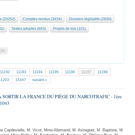
s (20252)
Comptes-rendus (3434)
Dossiers législatifs (2830)
01)
Textes adoptés (693)
Projets de lois (101)
 (X)
11192
11193
11194
11195
11196
11197
11198
11203
15347
suivant »
 À SORTIR LA FRANCE DU PIÈGE DU NARCOTRAFIC - 1ère
 1043
Capdevielle, M. Vicot, Mme Allemand, M. Aviragnet, M. Baptiste, M.