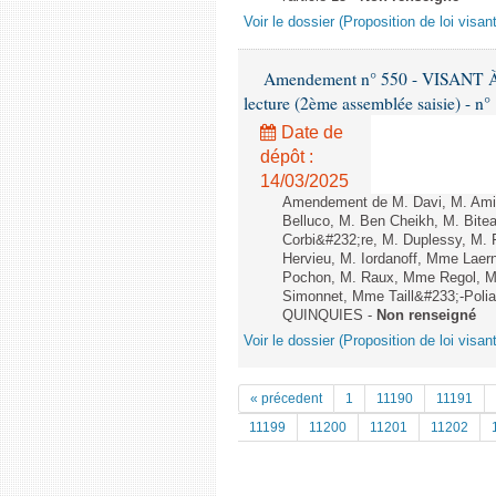
Voir le dossier (Proposition de loi visan
Amendement n° 550 - VISANT
lecture (2ème assemblée saisie) - n°
Date de
dépôt :
14/03/2025
Amendement de M. Davi, M. Amir
Belluco, M. Ben Cheikh, M. Bite
Corbi&#232;re, M. Duplessy, M. 
Hervieu, M. Iordanoff, Mme Lae
Pochon, M. Raux, Mme Regol, M
Simonnet, Mme Taill&#233;-Polian
QUINQUIES -
Non renseigné
Voir le dossier (Proposition de loi visan
« précedent
1
11190
11191
11199
11200
11201
11202