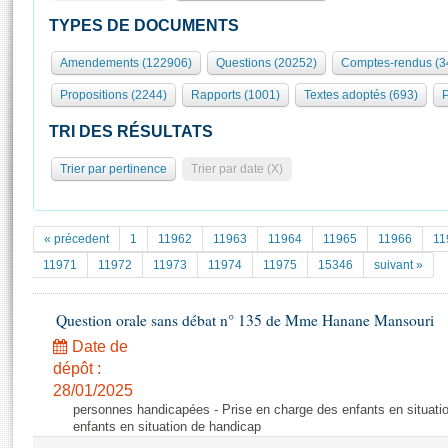
S'id
Présidence
Séance publique
Rôle et pouvoirs de l'Assemblée
Visiter l'Assemblée
TYPES DE DOCUMENTS
Fiches « Connaissance de l’Assemblée »
577 députés
Commissions et autres organes
Visite virtuelle du palais Bourbon
Amendements (122906)
Questions (20252)
Comptes-rendus (3
Organisation de l'Assemblée
Groupes politiques
Europe et International
Assister à une séance
Mot
Propositions (2244)
Rapports (1001)
Textes adoptés (693)
P
Présidence
Conférence des Présidents
Bureau
Collège des Ques
Élections législatives
Contrôle et évaluation
Accès des chercheurs à l’Assemblée
TRI DES RÉSULTATS
Congrès
Les évènements
S'inscrire
Trier par pertinence
Trier par date (X)
Pétitions
Statistiques et chiffres clés
Transparence et déontologie
Vous n'ave
Patrimoine
E
Documents de référence
« précedent
1
11962
11963
11964
11965
11966
11
La Bibliothèque
( Constitution | Règlement de l'Assemblée ... )
Documents parlementaires
11971
11972
11973
11974
11975
15346
suivant »
Les archives
Projets de loi
Contacts et plan d'accès
Question orale sans débat n° 135 de Mme Hanane Mansouri
Propositions de loi
Histoire
Photos libres de droit
Amendements
Date de
Juniors
dépôt :
Textes adoptés
Anciennes législatures
28/01/2025
personnes handicapées - Prise en charge des enfants en situati
Liens vers les sites publics
Rapports d'information
enfants en situation de handicap