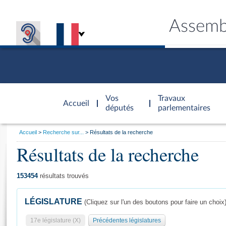
Assemb
Accèder à
la page
Vos
Travaux
Accueil
d'accueil
députés
parlementaires
Vous
Accueil
Recherche sur...
Résultats de la recherche
êtes
Résultats de la recherche
Général
ici
CONNEX
TRAVA
CONNA
DÉC
:
153454
résultats trouvés
LÉGISLATURE
(Cliquez sur l'un des boutons pour faire un choix
17e législature (X)
Précédentes législatures