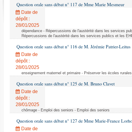
Rapports d'enquête
Question orale sans débat n° 117 de Mme Marie Mesmeur
Rapports législatifs
Date de
Rapports sur l'application des lois
dépôt :
Baromètre de l’application des lois
28/01/2025
dépendance - Répercussions de l'austérité dans les services pub
Répercussions de l'austérité dans les services publics et les E
Dossiers législatifs
Question orale sans débat n° 116 de M. Jérémie Patrier-Leitus
Budget et sécurité sociale
Date de
Questions écrites et orales
dépôt :
Comptes rendus des débats
28/01/2025
enseignement maternel et primaire - Préserver les écoles rurales 
Question orale sans débat n° 125 de M. Bruno Clavet
Date de
dépôt :
28/01/2025
chômage - Emploi des seniors - Emploi des seniors
Question orale sans débat n° 127 de Mme Marie-France Lorh
Date de