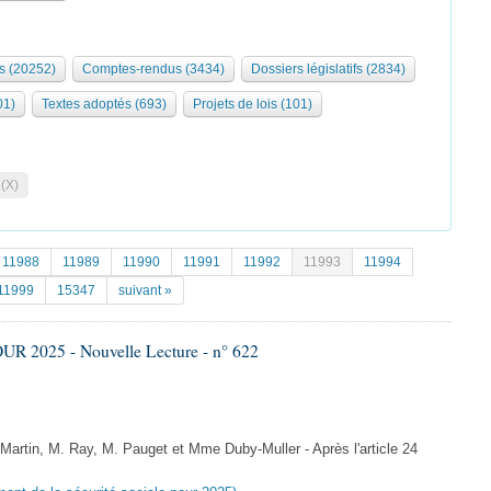
s (20252)
Comptes-rendus (3434)
Dossiers législatifs (2834)
01)
Textes adoptés (693)
Projets de lois (101)
 (X)
11988
11989
11990
11991
11992
11993
11994
11999
15347
suivant »
R 2025 - Nouvelle Lecture - n° 622
tin, M. Ray, M. Pauget et Mme Duby-Muller - Après l'article 24