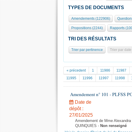
TYPES DE DOCUMENTS
Amendements (122906)
Question
Propositions (2244)
Rapports (10
TRI DES RÉSULTATS
Trier par pertinence
Trier par date
« précedent
1
11986
11987
11995
11996
11997
11998
Amendement n° 101 - PLFSS POU
Date de
dépôt :
27/01/2025
Amendement de Mme Alexandra Mar
QUINQUIES -
Non renseigné