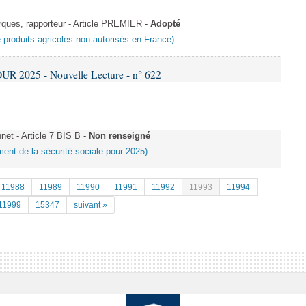
ues, rapporteur - Article PREMIER -
Adopté
de produits agricoles non autorisés en France)
R 2025 - Nouvelle Lecture - n° 622
t - Article 7 BIS B -
Non renseigné
ement de la sécurité sociale pour 2025)
11988
11989
11990
11991
11992
11993
11994
11999
15347
suivant »