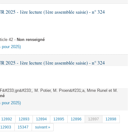
025 - 1ère lecture (1ère assemblée saisie) - n° 324
icle 42 -
Non renseigné
es pour 2025)
025 - 1ère lecture (1ère assemblée saisie) - n° 324
F&#233;gn&#233;, M. Potier, M. Proen&#231;a, Mme Runel et M.
gné
es pour 2025)
12892
12893
12894
12895
12896
12897
12898
12903
15347
suivant »