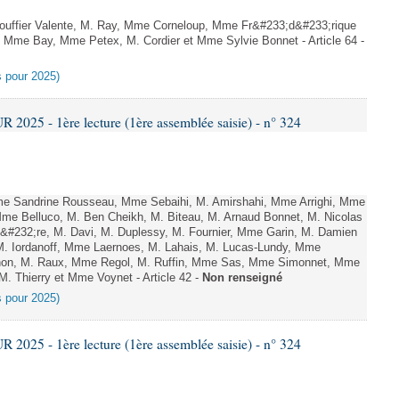
uffier Valente, M. Ray, Mme Corneloup, Mme Fr&#233;d&#233;rique
, Mme Bay, Mme Petex, M. Cordier et Mme Sylvie Bonnet - Article 64 -
es pour 2025)
025 - 1ère lecture (1ère assemblée saisie) - n° 324
 Sandrine Rousseau, Mme Sebaihi, M. Amirshahi, Mme Arrighi, Mme
me Belluco, M. Ben Cheikh, M. Biteau, M. Arnaud Bonnet, M. Nicolas
&#232;re, M. Davi, M. Duplessy, M. Fournier, Mme Garin, M. Damien
M. Iordanoff, Mme Laernoes, M. Lahais, M. Lucas-Lundy, Mme
on, M. Raux, Mme Regol, M. Ruffin, Mme Sas, Mme Simonnet, Mme
 M. Thierry et Mme Voynet - Article 42 -
Non renseigné
es pour 2025)
025 - 1ère lecture (1ère assemblée saisie) - n° 324