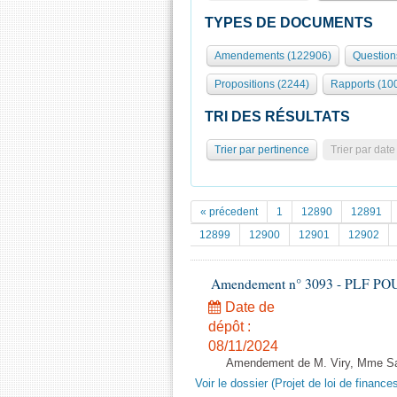
TYPES DE DOCUMENTS
Amendements (122906)
Question
Propositions (2244)
Rapports (10
TRI DES RÉSULTATS
Trier par pertinence
Trier par date
« précedent
1
12890
12891
12899
12900
12901
12902
Amendement n° 3093 - PLF POUR 2
Date de
dépôt :
08/11/2024
Amendement de M. Viry, Mme Sanq
Voir le dossier (Projet de loi de financ