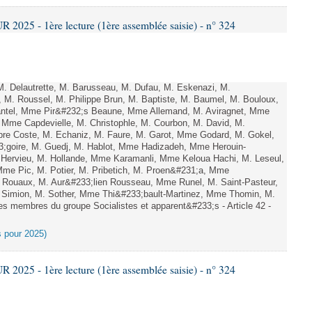
025 - 1ère lecture (1ère assemblée saisie) - n° 324
. Delautrette, M. Barusseau, M. Dufau, M. Eskenazi, M.
M. Roussel, M. Philippe Brun, M. Baptiste, M. Baumel, M. Bouloux,
antel, Mme Pir&#232;s Beaune, Mme Allemand, M. Aviragnet, Mme
, Mme Capdevielle, M. Christophle, M. Courbon, M. David, M.
e Coste, M. Echaniz, M. Faure, M. Garot, Mme Godard, M. Gokel,
goire, M. Guedj, M. Hablot, Mme Hadizadeh, Mme Herouin-
Hervieu, M. Hollande, Mme Karamanli, Mme Keloua Hachi, M. Leseul,
 Mme Pic, M. Potier, M. Pribetich, M. Proen&#231;a, Mme
Rouaux, M. Aur&#233;lien Rousseau, Mme Runel, M. Saint-Pasteur,
 Simion, M. Sother, Mme Thi&#233;bault-Martinez, Mme Thomin, M.
les membres du groupe Socialistes et apparent&#233;s - Article 42 -
es pour 2025)
025 - 1ère lecture (1ère assemblée saisie) - n° 324