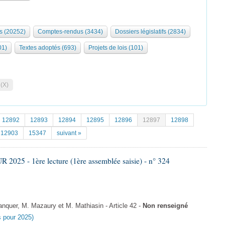
s (20252)
Comptes-rendus (3434)
Dossiers législatifs (2834)
01)
Textes adoptés (693)
Projets de lois (101)
 (X)
12892
12893
12894
12895
12896
12897
12898
12903
15347
suivant »
025 - 1ère lecture (1ère assemblée saisie) - n° 324
uer, M. Mazaury et M. Mathiasin - Article 42 -
Non renseigné
es pour 2025)