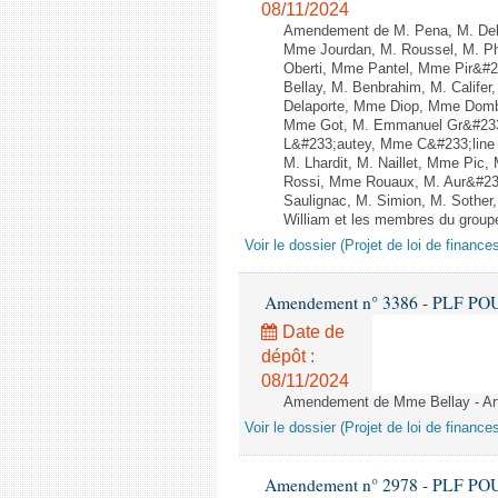
08/11/2024
Amendement de M. Pena, M. Dela
Mme Jourdan, M. Roussel, M. Phi
Oberti, Mme Pantel, Mme Pir&#2
Bellay, M. Benbrahim, M. Califer
Delaporte, Mme Diop, Mme Dombr
Mme Got, M. Emmanuel Gr&#233;
L&#233;autey, Mme C&#233;line 
M. Lhardit, M. Naillet, Mme Pic
Rossi, Mme Rouaux, M. Aur&#233
Saulignac, M. Simion, M. Sother
William et les membres du groupe
Voir le dossier (Projet de loi de financ
Amendement n° 3386 - PLF POUR 2
Date de
dépôt :
08/11/2024
Amendement de Mme Bellay - Art
Voir le dossier (Projet de loi de financ
Amendement n° 2978 - PLF POUR 2