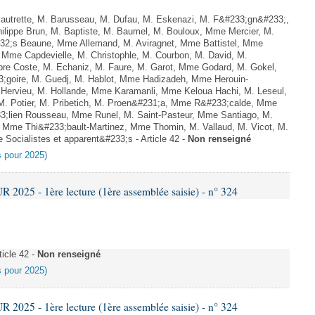
utrette, M. Barusseau, M. Dufau, M. Eskenazi, M. F&#233;gn&#233;,
lippe Brun, M. Baptiste, M. Baumel, M. Bouloux, Mme Mercier, M.
32;s Beaune, Mme Allemand, M. Aviragnet, Mme Battistel, Mme
, Mme Capdevielle, M. Christophle, M. Courbon, M. David, M.
e Coste, M. Echaniz, M. Faure, M. Garot, Mme Godard, M. Gokel,
goire, M. Guedj, M. Hablot, Mme Hadizadeh, Mme Herouin-
Hervieu, M. Hollande, Mme Karamanli, Mme Keloua Hachi, M. Leseul,
, M. Potier, M. Pribetich, M. Proen&#231;a, Mme R&#233;calde, Mme
;lien Rousseau, Mme Runel, M. Saint-Pasteur, Mme Santiago, M.
, Mme Thi&#233;bault-Martinez, Mme Thomin, M. Vallaud, M. Vicot, M.
 Socialistes et apparent&#233;s - Article 42 -
Non renseigné
es pour 2025)
025 - 1ère lecture (1ère assemblée saisie) - n° 324
icle 42 -
Non renseigné
es pour 2025)
025 - 1ère lecture (1ère assemblée saisie) - n° 324