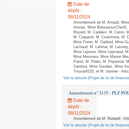
Date de
dépôt :
08/11/2024
Amendement de M. Arnault, Mme
Arenas, Mme Belouassa-Cherifi, 
Boyard, M. Cadalen, M. Caron, M
M. Coquerel, M. Coulomme, M. D
Mme Ferrer, M. Gaillard, Mme G
Lachaud, M. Lahmar, M. Laisney,
Mme Lejeune, Mme Lepvraud, M.
Mme Mesmeur, Mme Manon Meuni
Panot, M. Pilato, M. Piquemal, 
Saintoul, Mme Soudais, Mme Sta
Trouv&#233; et M. Vannier - Artic
Voir le dossier (Projet de loi de financ
Amendement n° 3135 - PLF POUR 2
Date de
dépôt :
08/11/2024
Amendement de M. Rodwell - Arti
Voir le dossier (Projet de loi de financ