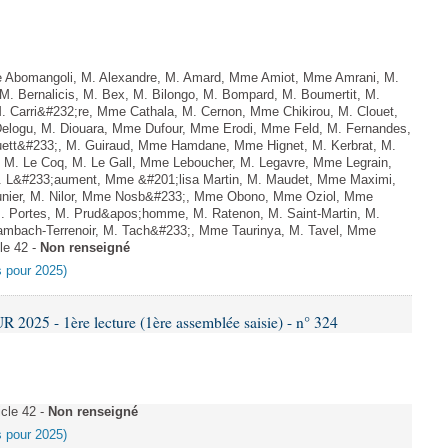
 Abomangoli, M. Alexandre, M. Amard, Mme Amiot, Mme Amrani, M.
M. Bernalicis, M. Bex, M. Bilongo, M. Bompard, M. Boumertit, M.
. Carri&#232;re, Mme Cathala, M. Cernon, Mme Chikirou, M. Clouet,
elogu, M. Diouara, Mme Dufour, Mme Erodi, Mme Feld, M. Fernandes,
uett&#233;, M. Guiraud, Mme Hamdane, Mme Hignet, M. Kerbrat, M.
 M. Le Coq, M. Le Gall, Mme Leboucher, M. Legavre, Mme Legrain,
 L&#233;aument, Mme &#201;lisa Martin, M. Maudet, Mme Maximi,
er, M. Nilor, Mme Nosb&#233;, Mme Obono, Mme Oziol, Mme
M. Portes, M. Prud&apos;homme, M. Ratenon, M. Saint-Martin, M.
mbach-Terrenoir, M. Tach&#233;, Mme Taurinya, M. Tavel, Mme
le 42 -
Non renseigné
es pour 2025)
025 - 1ère lecture (1ère assemblée saisie) - n° 324
cle 42 -
Non renseigné
es pour 2025)