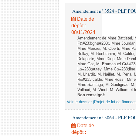
Amendement n° 3524 - PLF POUR 2
Date de
dépôt :
08/11/2024
Amendement de Mme Battistel, M
F&#233;gn&#233;, Mme Jourdan, 
Mme Mercier, M. Oberti, Mme P
Bellay, M. Benbrahim, M. Califer
Delaporte, Mme Diop, Mme Dombr
Mme Got, M. Emmanuel Gr&#233;
L&#233;autey, Mme C&#233;line 
M. Lhardit, M. Naillet, M. Pena,
R&#233;calde, Mme Rossi, Mme 
Mme Santiago, M. Saulignac, M.
Vallaud, M. Vicot, M. William et 
Non renseigné
Voir le dossier (Projet de loi de financ
Amendement n° 3064 - PLF POUR 2
Date de
dépôt :