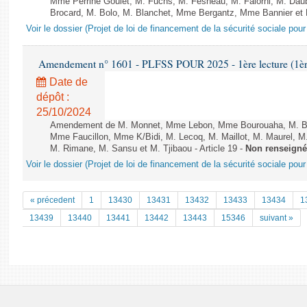
Mme Perrine Goulet, M. Fuchs, M. Fesneau, M. Falorni, M. Dau
Brocard, M. Bolo, M. Blanchet, Mme Bergantz, Mme Bannier et M.
Voir le dossier (Projet de loi de financement de la sécurité sociale pou
Amendement n° 1601 - PLFSS POUR 2025 - 1ère lecture (1ère 
Date de
dépôt :
25/10/2024
Amendement de M. Monnet, Mme Lebon, Mme Bourouaha, M. B&#
Mme Faucillon, Mme K/Bidi, M. Lecoq, M. Maillot, M. Maurel, M
M. Rimane, M. Sansu et M. Tjibaou - Article 19 -
Non renseigné
Voir le dossier (Projet de loi de financement de la sécurité sociale pou
« précedent
1
13430
13431
13432
13433
13434
1
13439
13440
13441
13442
13443
15346
suivant »