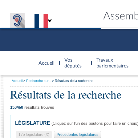
Assemb
Accèder à
la page
Vos
Travaux
Accueil
d'accueil
députés
parlementaires
Vous
Accueil
Recherche sur...
Résultats de la recherche
êtes
Résultats de la recherche
Général
ici
CONNEX
TRAVA
CONNA
DÉC
:
153460
résultats trouvés
LÉGISLATURE
(Cliquez sur l'un des boutons pour faire un choix
17e législature (X)
Précédentes législatures