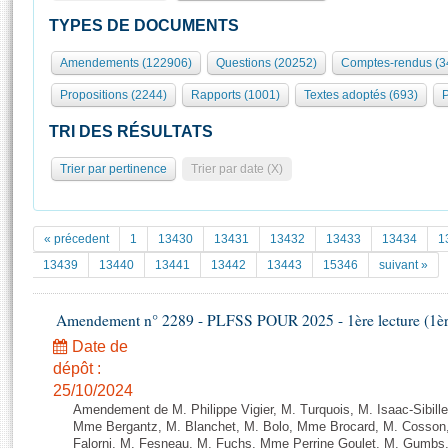
S'id
Présidence
Séance publique
Rôle et pouvoirs de l'Assemblée
Visiter l'Assemblée
TYPES DE DOCUMENTS
Fiches « Connaissance de l’Assemblée »
577 députés
Commissions et autres organes
Visite virtuelle du palais Bourbon
Amendements (122906)
Questions (20252)
Comptes-rendus (3
Organisation de l'Assemblée
Groupes politiques
Europe et International
Assister à une séance
Mot
Propositions (2244)
Rapports (1001)
Textes adoptés (693)
P
Présidence
Conférence des Présidents
Bureau
Collège des Ques
Élections législatives
Contrôle et évaluation
Accès des chercheurs à l’Assemblée
TRI DES RÉSULTATS
Congrès
Les évènements
S'inscrire
Trier par pertinence
Trier par date (X)
Pétitions
Statistiques et chiffres clés
Transparence et déontologie
Vous n'ave
Patrimoine
E
Documents de référence
« précedent
1
13430
13431
13432
13433
13434
1
La Bibliothèque
( Constitution | Règlement de l'Assemblée ... )
Documents parlementaires
13439
13440
13441
13442
13443
15346
suivant »
Les archives
Projets de loi
Contacts et plan d'accès
Amendement n° 2289 - PLFSS POUR 2025 - 1ère lecture (1ère 
Propositions de loi
Histoire
Photos libres de droit
Amendements
Date de
Juniors
dépôt :
Textes adoptés
Anciennes législatures
25/10/2024
Amendement de M. Philippe Vigier, M. Turquois, M. Isaac-Sibille
Liens vers les sites publics
Rapports d'information
Mme Bergantz, M. Blanchet, M. Bolo, Mme Brocard, M. Cosson, 
Falorni, M. Fesneau, M. Fuchs, Mme Perrine Goulet, M. Gumbs