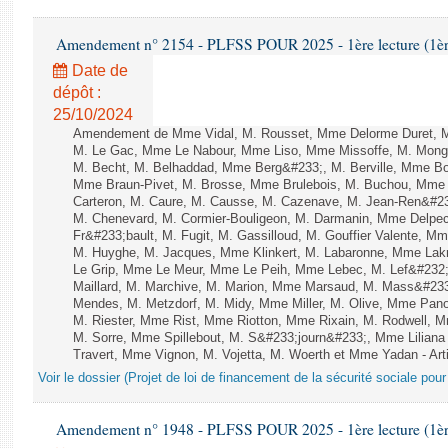
Amendement n° 2154 - PLFSS POUR 2025 - 1ère lecture (1ère 
Date de
dépôt :
25/10/2024
Amendement de Mme Vidal, M. Rousset, Mme Delorme Duret, M
M. Le Gac, Mme Le Nabour, Mme Liso, Mme Missoffe, M. Mongard
M. Becht, M. Belhaddad, Mme Berg&#233;, M. Berville, Mme Bor
Mme Braun-Pivet, M. Brosse, Mme Brulebois, M. Buchou, Mme
Carteron, M. Caure, M. Causse, M. Cazenave, M. Jean-Ren&#2
M. Chenevard, M. Cormier-Bouligeon, M. Darmanin, Mme Delpech
Fr&#233;bault, M. Fugit, M. Gassilloud, M. Gouffier Valente, 
M. Huyghe, M. Jacques, Mme Klinkert, M. Labaronne, Mme Lak
Le Grip, Mme Le Meur, Mme Le Peih, Mme Lebec, M. Lef&#232;
Maillard, M. Marchive, M. Marion, Mme Marsaud, M. Mass&#233
Mendes, M. Metzdorf, M. Midy, Mme Miller, M. Olive, Mme Pano
M. Riester, Mme Rist, Mme Riotton, Mme Rixain, M. Rodwell, M
M. Sorre, Mme Spillebout, M. S&#233;journ&#233;, Mme Liliana 
Travert, Mme Vignon, M. Vojetta, M. Woerth et Mme Yadan - Arti
Voir le dossier (Projet de loi de financement de la sécurité sociale pou
Amendement n° 1948 - PLFSS POUR 2025 - 1ère lecture (1ère 