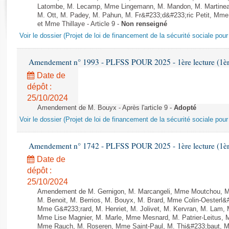
Rapports d'enquête
Latombe, M. Lecamp, Mme Lingemann, M. Mandon, M. Martinea
Rapports législatifs
M. Ott, M. Padey, M. Pahun, M. Fr&#233;d&#233;ric Petit, M
et Mme Thillaye - Article 9 -
Non renseigné
Rapports sur l'application des lois
Voir le dossier (Projet de loi de financement de la sécurité sociale pou
Baromètre de l’application des lois
Amendement n° 1993 - PLFSS POUR 2025 - 1ère lecture (1ère 
Dossiers législatifs
Date de
Budget et sécurité sociale
dépôt :
Questions écrites et orales
25/10/2024
Comptes rendus des débats
Amendement de M. Bouyx - Après l'article 9 -
Adopté
Voir le dossier (Projet de loi de financement de la sécurité sociale pou
Amendement n° 1742 - PLFSS POUR 2025 - 1ère lecture (1ère 
Date de
dépôt :
25/10/2024
Amendement de M. Gernigon, M. Marcangeli, Mme Moutchou, M. A
M. Benoit, M. Berrios, M. Bouyx, M. Brard, Mme Colin-Oesterl&
Mme G&#233;rard, M. Henriet, M. Jolivet, M. Kervran, M. Lam,
Mme Lise Magnier, M. Marle, Mme Mesnard, M. Patrier-Leitus, M
Mme Rauch, M. Roseren, Mme Saint-Paul, M. Thi&#233;baut, M. 