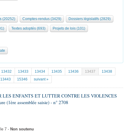
s (20252)
Comptes-rendus (3429)
Dossiers législatifs (2829)
01)
Textes adoptés (693)
Projets de lois (101)
date
13432
13433
13434
13435
13436
13437
13438
13443
15346
suivant »
GER LES ENFANTS ET LUTTER CONTRE LES VIOLENCES
 (1ère assemblée saisie) - n° 2708
le 7 -
Non soutenu