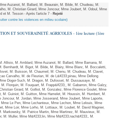
 Auzanot, M. Ballard, M. Beaurain, M. Bilde, M. Chudeau, M.
lho, M. Christian Girard, Mme Joncour, Mme Joubert, M. Odoul, Mme
 et M. Tesson - Après l'article 7 -
Rejeté
lutter contre les violences en milieu scolaire)
TION ET SOUVERAINETÉ AGRICOLES - 1ère lecture (1ère
 Allisio, M. Amblard, Mme Auzanot, M. Ballard, Mme Bamana, M.
. Bernhardt, M. Bigot, M. Bilde, M. Blairy, Mme Blanc, M. Boccaletti,
ovet, M. Buisson, M. Chaumeil, M. Chenu, M. Chudeau, M. Clavet,
o Carvalho, M. de Fleurian, M. de L&#233;pinau, Mme Dellong
Mme Dogor-Such, M. Dragon, M. Dufosset, M. Dussausaye, M.
, M. Florquin, M. Fouquart, M. Frapp&#233;, M. Gabarron, Mme Galzy,
M. Christian Girard, M. Golliot, M. Gonzalez, Mme Florence Goulet, Mme
rt, M. Guiniot, M. Guitton, Mme Hamelet, M. Houssin, M. Humbert, M.
Mme Joncour, M. Jordan, Mme Josserand, Mme Joubert, Mme Laporte,
s, Mme Le Pen, Mme Lechanteux, Mme Lechon, Mme Lelouis, Mme
et, Mme Loir, Mme Lorho, M. Lottiaux, M. Loubet, M. David Magnier,
M. Markowsky, M. Patrice Martin, Mme Martinez, M. Mauvieux, M.
er, M. Muller, Mme M&#233;lin, Mme M&#233;nach&#233;, M.