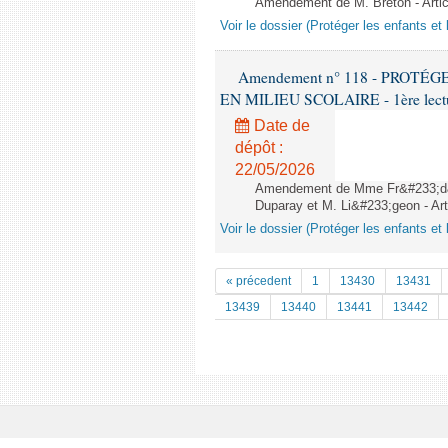
Amendement de M. Breton - Artic
Voir le dossier (Protéger les enfants et 
Amendement n° 118 - PROT
EN MILIEU SCOLAIRE - 1ère lecture
Date de
dépôt :
22/05/2026
Amendement de Mme Fr&#233;d&#2
Duparay et M. Li&#233;geon - Art
Voir le dossier (Protéger les enfants et 
« précedent
1
13430
13431
13439
13440
13441
13442