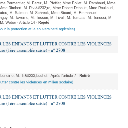
e Parmentier, M. Perez, M. Pfeffer, Mme Pollet, M. Rambaud, Mme
 Mme Rimbert, M. Rivi&#232;re, Mme Robert-Dehault, Mme Roullaud,
atou, M. Salmon, M. Schreck, Mme Sicard, M. Emmanuel
nguy, M. Taverne, M. Tesson, M. Tivoli, M. Tomatis, M. Tonussi, M.
 M. Weber - Article 14 -
Rejeté
pour la protection et la souveraineté agricoles)
GER LES ENFANTS ET LUTTER CONTRE LES VIOLENCES
 (1ère assemblée saisie) - n° 2708
noir et M. Tr&#233;buchet - Après l'article 7 -
Retiré
lutter contre les violences en milieu scolaire)
GER LES ENFANTS ET LUTTER CONTRE LES VIOLENCES
 (1ère assemblée saisie) - n° 2708