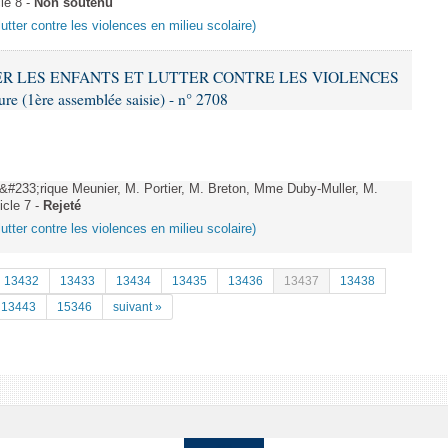
le 8 -
Non soutenu
lutter contre les violences en milieu scolaire)
ÉGER LES ENFANTS ET LUTTER CONTRE LES VIOLENCES
 (1ère assemblée saisie) - n° 2708
33;rique Meunier, M. Portier, M. Breton, Mme Duby-Muller, M.
icle 7 -
Rejeté
lutter contre les violences en milieu scolaire)
13432
13433
13434
13435
13436
13437
13438
13443
15346
suivant »