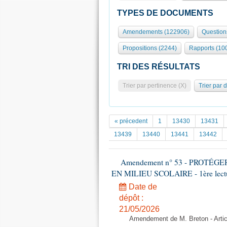
TYPES DE DOCUMENTS
Amendements (122906)
Question
Propositions (2244)
Rapports (10
TRI DES RÉSULTATS
Trier par pertinence (X)
Trier par 
« précedent
1
13430
13431
13439
13440
13441
13442
Amendement n° 53 - PROTÉ
EN MILIEU SCOLAIRE - 1ère lecture
Date de
dépôt :
21/05/2026
Amendement de M. Breton - Artic