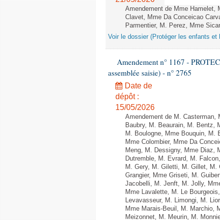
Amendement de Mme Hamelet, Mme
Clavet, Mme Da Conceicao Carva
Parmentier, M. Perez, Mme Sicard
Voir le dossier (Protéger les enfants et 
Amendement n° 1167 - PROTEC
assemblée saisie) - n° 2765
Date de
dépôt :
15/05/2026
Amendement de M. Casterman, M.
Baubry, M. Beaurain, M. Bentz, M
M. Boulogne, Mme Bouquin, M. B
Mme Colombier, Mme Da Conceica
Meng, M. Dessigny, Mme Diaz, 
Dutremble, M. Evrard, M. Falcon
M. Gery, M. Giletti, M. Gillet, 
Grangier, Mme Griseti, M. Guibe
Jacobelli, M. Jenft, M. Jolly, 
Mme Lavalette, M. Le Bourgeoi
Levavasseur, M. Limongi, M. Lior
Mme Marais-Beuil, M. Marchio, 
Meizonnet, M. Meurin, M. Monni