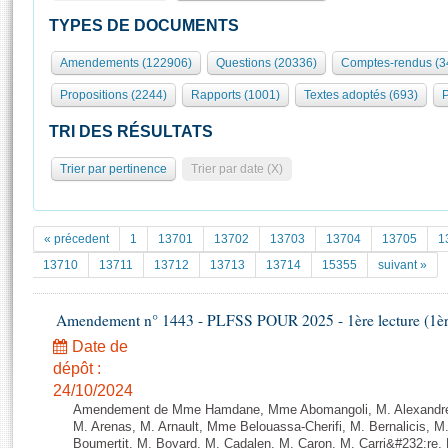
S'id
Présidence
Séance publique
Rôle et pouvoirs de l'Assemblée
Visiter l'Assemblée
TYPES DE DOCUMENTS
Fiches « Connaissance de l’Assemblée »
577 députés
Commissions et autres organes
Visite virtuelle du palais Bourbon
Amendements (122906)
Questions (20336)
Comptes-rendus (3
Organisation de l'Assemblée
Groupes politiques
Europe et International
Assister à une séance
Mot
Propositions (2244)
Rapports (1001)
Textes adoptés (693)
P
Présidence
Conférence des Présidents
Bureau
Collège des Ques
Élections législatives
Contrôle et évaluation
Accès des chercheurs à l’Assemblée
TRI DES RÉSULTATS
Congrès
Les évènements
S'inscrire
Trier par pertinence
Trier par date (X)
Pétitions
Statistiques et chiffres clés
Transparence et déontologie
Vous n'ave
Patrimoine
E
Documents de référence
« précedent
1
13701
13702
13703
13704
13705
1
La Bibliothèque
( Constitution | Règlement de l'Assemblée ... )
Documents parlementaires
13710
13711
13712
13713
13714
15355
suivant »
Les archives
Projets de loi
Contacts et plan d'accès
Amendement n° 1443 - PLFSS POUR 2025 - 1ère lecture (1ère 
Propositions de loi
Histoire
Photos libres de droit
Amendements
Date de
Juniors
dépôt :
Textes adoptés
Anciennes législatures
24/10/2024
Amendement de Mme Hamdane, Mme Abomangoli, M. Alexandre
Liens vers les sites publics
Rapports d'information
M. Arenas, M. Arnault, Mme Belouassa-Cherifi, M. Bernalicis, 
Boumertit, M. Boyard, M. Cadalen, M. Caron, M. Carri&#232;re