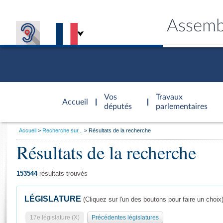
Assemb
Accèder à
la page
Vos
Travaux
Accueil
d'accueil
députés
parlementaires
Vous
Accueil
Recherche sur...
Résultats de la recherche
êtes
Résultats de la recherche
Général
ici
CONNEX
TRAVA
CONNA
DÉC
:
153544
résultats trouvés
LÉGISLATURE
(Cliquez sur l'un des boutons pour faire un choix
17e législature (X)
Précédentes législatures