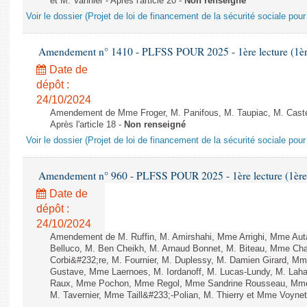
et M. Vannier - Après l'article 20 -
Non renseigné
Voir le dossier (Projet de loi de financement de la sécurité sociale pou
Amendement n° 1410 - PLFSS POUR 2025 - 1ère lecture (1ère 
Date de
dépôt :
24/10/2024
Amendement de Mme Froger, M. Panifous, M. Taupiac, M. Castel
Après l'article 18 -
Non renseigné
Voir le dossier (Projet de loi de financement de la sécurité sociale pou
Amendement n° 960 - PLFSS POUR 2025 - 1ère lecture (1ère a
Date de
dépôt :
24/10/2024
Amendement de M. Ruffin, M. Amirshahi, Mme Arrighi, Mme Au
Belluco, M. Ben Cheikh, M. Arnaud Bonnet, M. Biteau, Mme Chat
Corbi&#232;re, M. Fournier, M. Duplessy, M. Damien Girard, Mm
Gustave, Mme Laernoes, M. Iordanoff, M. Lucas-Lundy, M. Lah
Raux, Mme Pochon, Mme Regol, Mme Sandrine Rousseau, Mme
M. Tavernier, Mme Taill&#233;-Polian, M. Thierry et Mme Voynet -