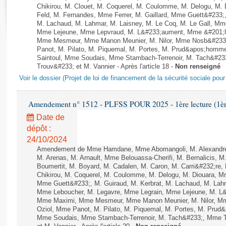
Rapports d'enquête
Chikirou, M. Clouet, M. Coquerel, M. Coulomme, M. Delogu, M
Rapports législatifs
Feld, M. Fernandes, Mme Ferrer, M. Gaillard, Mme Guett&#233;,
M. Lachaud, M. Lahmar, M. Laisney, M. Le Coq, M. Le Gall, Mm
Rapports sur l'application des lois
Mme Lejeune, Mme Lepvraud, M. L&#233;aument, Mme &#201;li
Baromètre de l’application des lois
Mme Mesmeur, Mme Manon Meunier, M. Nilor, Mme Nosb&#23
Panot, M. Pilato, M. Piquemal, M. Portes, M. Prud&apos;homme
Saintoul, Mme Soudais, Mme Stambach-Terrenoir, M. Tach&#23
Trouv&#233; et M. Vannier - Après l'article 18 -
Non renseigné
Dossiers législatifs
Voir le dossier (Projet de loi de financement de la sécurité sociale pou
Budget et sécurité sociale
Questions écrites et orales
Amendement n° 1512 - PLFSS POUR 2025 - 1ère lecture (1ère 
Comptes rendus des débats
Date de
dépôt :
24/10/2024
Amendement de Mme Hamdane, Mme Abomangoli, M. Alexandre
M. Arenas, M. Arnault, Mme Belouassa-Cherifi, M. Bernalicis, 
Boumertit, M. Boyard, M. Cadalen, M. Caron, M. Carri&#232;re
Chikirou, M. Coquerel, M. Coulomme, M. Delogu, M. Diouara, Mm
Mme Guett&#233;, M. Guiraud, M. Kerbrat, M. Lachaud, M. Lahm
Mme Leboucher, M. Legavre, Mme Legrain, Mme Lejeune, M. L&
Mme Maximi, Mme Mesmeur, Mme Manon Meunier, M. Nilor, 
Oziol, Mme Panot, M. Pilato, M. Piquemal, M. Portes, M. Prud
Mme Soudais, Mme Stambach-Terrenoir, M. Tach&#233;, Mme T