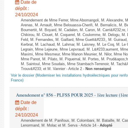
Date de
dépôt :
24/10/2024
Amendement de Mme Ferrer, Mme Abomangoli, M. Alexandre, 
Arenas, M. Arnault, Mme Belouassa-Cherifi, M. Bernalicis, M. 
Boumertit, M. Boyard, M. Cadalen, M. Caron, M. Carri&#232;re
Chikirou, M. Clouet, M. Coquerel, M. Coulomme, M. Delogu, M
Feld, M. Fernandes, M. Gaillard, Mme Guett&#233;, M. Guira
Kerbrat, M. Lachaud, M. Lahmar, M. Laisney, M. Le Coq, M. Le
Legrain, Mme Lejeune, Mme Lepvraud, M. L&#233;aument, Mme
Maximi, Mme Mesmeur, Mme Manon Meunier, M. Nilor, Mme N
Mme Panot, M. Pilato, M. Piquemal, M. Portes, M. Prud&apos;h
M. Saintoul, Mme Soudais, Mme Stambach-Terrenoir, M. Tach&
Trouv&#233; et M. Vannier - Article 2 -
Non renseigné
Voir le dossier (Moderniser les installations hydroélectriques pour renf
France)
Amendement n° 856 - PLFSS POUR 2025 - 1ère lecture (1ère a
Date de
dépôt :
24/10/2024
Amendement de M. Panifous, M. Colombani, M. Bataille, M. Cast
Lenormand, M. Molac et M. Serva - Article 14 -
Adopté