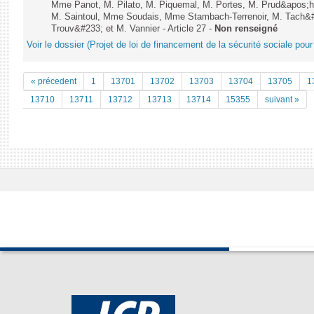
Mme Panot, M. Pilato, M. Piquemal, M. Portes, M. Prud&apos;h
M. Saintoul, Mme Soudais, Mme Stambach-Terrenoir, M. Tach&
Trouv&#233; et M. Vannier - Article 27 -
Non renseigné
Voir le dossier (Projet de loi de financement de la sécurité sociale pou
« précedent
1
13701
13702
13703
13704
13705
1
13710
13711
13712
13713
13714
15355
suivant »