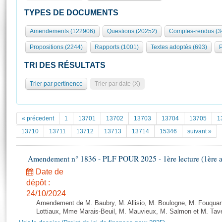
S'id
Présidence
Séance publique
Rôle et pouvoirs de l'Assemblée
Visiter l'Assemblée
TYPES DE DOCUMENTS
Fiches « Connaissance de l’Assemblée »
577 députés
Commissions et autres organes
Visite virtuelle du palais Bourbon
Amendements (122906)
Questions (20252)
Comptes-rendus (3
Organisation de l'Assemblée
Groupes politiques
Europe et International
Assister à une séance
Mot
Propositions (2244)
Rapports (1001)
Textes adoptés (693)
P
Présidence
Conférence des Présidents
Bureau
Collège des Ques
Élections législatives
Contrôle et évaluation
Accès des chercheurs à l’Assemblée
TRI DES RÉSULTATS
Congrès
Les évènements
S'inscrire
Trier par pertinence
Trier par date (X)
Pétitions
Statistiques et chiffres clés
Transparence et déontologie
Vous n'ave
Patrimoine
E
Documents de référence
« précedent
1
13701
13702
13703
13704
13705
1
La Bibliothèque
( Constitution | Règlement de l'Assemblée ... )
Documents parlementaires
13710
13711
13712
13713
13714
15346
suivant »
Les archives
Projets de loi
Contacts et plan d'accès
Amendement n° 1836 - PLF POUR 2025 - 1ère lecture (1ère as
Propositions de loi
Histoire
Photos libres de droit
Amendements
Date de
Juniors
dépôt :
Textes adoptés
Anciennes législatures
24/10/2024
Amendement de M. Baubry, M. Allisio, M. Boulogne, M. Fouquart
Liens vers les sites publics
Rapports d'information
Lottiaux, Mme Marais-Beuil, M. Mauvieux, M. Salmon et M. Taver