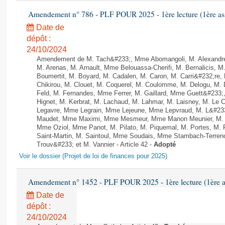
Amendement n° 786 - PLF POUR 2025 - 1ère lecture (1ère ass
Date de
dépôt :
24/10/2024
Amendement de M. Tach&#233;, Mme Abomangoli, M. Alexandr
M. Arenas, M. Arnault, Mme Belouassa-Cherifi, M. Bernalicis, 
Boumertit, M. Boyard, M. Cadalen, M. Caron, M. Carri&#232;re
Chikirou, M. Clouet, M. Coquerel, M. Coulomme, M. Delogu, M
Feld, M. Fernandes, Mme Ferrer, M. Gaillard, Mme Guett&#23
Hignet, M. Kerbrat, M. Lachaud, M. Lahmar, M. Laisney, M. Le 
Legavre, Mme Legrain, Mme Lejeune, Mme Lepvraud, M. L&#233
Maudet, Mme Maximi, Mme Mesmeur, Mme Manon Meunier, M. 
Mme Oziol, Mme Panot, M. Pilato, M. Piquemal, M. Portes, M
Saint-Martin, M. Saintoul, Mme Soudais, Mme Stambach-Terren
Trouv&#233; et M. Vannier - Article 42 -
Adopté
Voir le dossier (Projet de loi de finances pour 2025)
Amendement n° 1452 - PLF POUR 2025 - 1ère lecture (1ère as
Date de
dépôt :
24/10/2024