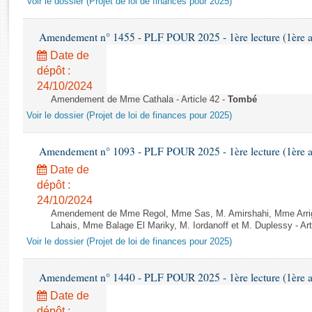
Voir le dossier (Projet de loi de finances pour 2025)
Rapports d'enquête
Rapports législatifs
Amendement n° 1455 - PLF POUR 2025 - 1ère lecture (1ère as
Rapports sur l'application des lois
Date de
Baromètre de l’application des lois
dépôt :
24/10/2024
Dossiers législatifs
Amendement de Mme Cathala - Article 42 -
Tombé
Budget et sécurité sociale
Voir le dossier (Projet de loi de finances pour 2025)
Questions écrites et orales
Comptes rendus des débats
Amendement n° 1093 - PLF POUR 2025 - 1ère lecture (1ère as
Date de
dépôt :
24/10/2024
Amendement de Mme Regol, Mme Sas, M. Amirshahi, Mme Arrig
Lahais, Mme Balage El Mariky, M. Iordanoff et M. Duplessy - Art
Voir le dossier (Projet de loi de finances pour 2025)
Amendement n° 1440 - PLF POUR 2025 - 1ère lecture (1ère as
Date de
dépôt :