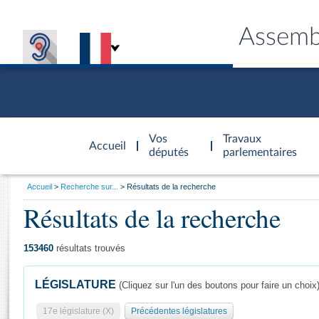
Assemb
Accèder à
la page
Vos
Travaux
Accueil
d'accueil
députés
parlementaires
Vous
Accueil
Recherche sur...
Résultats de la recherche
êtes
Résultats de la recherche
Général
ici
CONNEX
TRAVA
CONNA
DÉC
:
153460
résultats trouvés
LÉGISLATURE
(Cliquez sur l'un des boutons pour faire un choix
17e législature (X)
Précédentes législatures