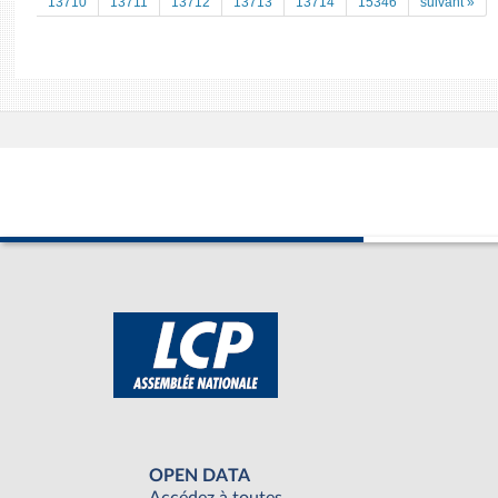
13710
13711
13712
13713
13714
15346
suivant »
OPEN DATA