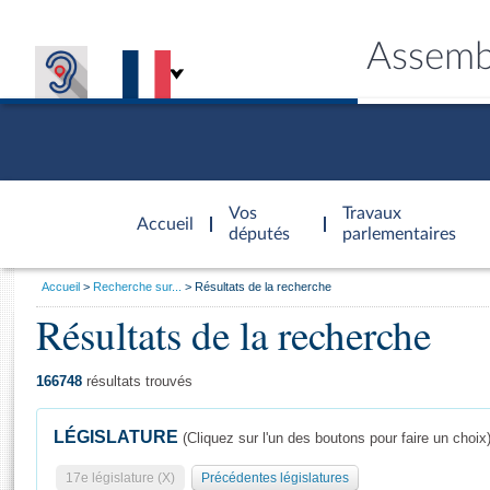
Assemb
Accèder à
la page
Vos
Travaux
Accueil
d'accueil
députés
parlementaires
Vous
Accueil
Recherche sur...
Résultats de la recherche
êtes
Résultats de la recherche
Général
ici
CONNEX
TRAVA
CONNA
DÉC
:
166748
résultats trouvés
LÉGISLATURE
(Cliquez sur l'un des boutons pour faire un choix
17e législature (X)
Précédentes législatures