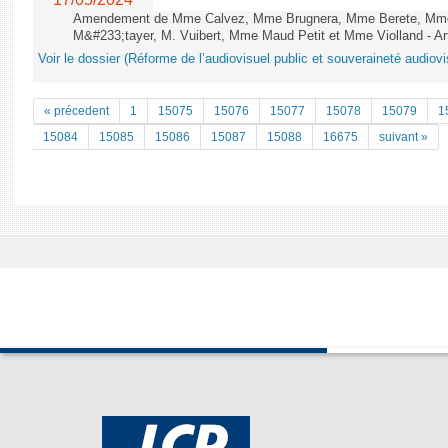
Amendement de Mme Calvez, Mme Brugnera, Mme Berete, Mme
M&#233;tayer, M. Vuibert, Mme Maud Petit et Mme Violland - Art
Voir le dossier (Réforme de l’audiovisuel public et souveraineté audiovi
« précedent
1
15075
15076
15077
15078
15079
1
15084
15085
15086
15087
15088
16675
suivant »