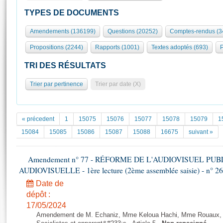
S'id
Présidence
Séance publique
Rôle et pouvoirs de l'Assemblée
Visiter l'Assemblée
TYPES DE DOCUMENTS
Fiches « Connaissance de l’Assemblée »
577 députés
Commissions et autres organes
Visite virtuelle du palais Bourbon
Amendements (136199)
Questions (20252)
Comptes-rendus (3
Organisation de l'Assemblée
Groupes politiques
Europe et International
Assister à une séance
Mot
Propositions (2244)
Rapports (1001)
Textes adoptés (693)
P
Présidence
Conférence des Présidents
Bureau
Collège des Ques
Élections législatives
Contrôle et évaluation
Accès des chercheurs à l’Assemblée
TRI DES RÉSULTATS
Congrès
Les évènements
S'inscrire
Trier par pertinence
Trier par date (X)
Pétitions
Statistiques et chiffres clés
Transparence et déontologie
Vous n'ave
Patrimoine
E
Documents de référence
« précedent
1
15075
15076
15077
15078
15079
1
La Bibliothèque
( Constitution | Règlement de l'Assemblée ... )
Documents parlementaires
15084
15085
15086
15087
15088
16675
suivant »
Les archives
Projets de loi
Contacts et plan d'accès
Amendement n° 77 - RÉFORME DE L'AUDIOVISUEL PU
Propositions de loi
Histoire
AUDIOVISUELLE - 1ère lecture (2ème assemblée saisie) - n° 2
Photos libres de droit
Amendements
Juniors
Date de
Textes adoptés
Anciennes législatures
dépôt :
17/05/2024
Liens vers les sites publics
Rapports d'information
Amendement de M. Echaniz, Mme Keloua Hachi, Mme Rouaux, M