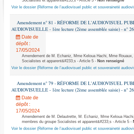
Socialistes et apparent&#233;s - Article 5 -
Non renseigné
Rapports d'enquête
Voir le dossier (Réforme de l’audiovisuel public et souveraineté audiovi
Rapports législatifs
Rapports sur l'application des lois
Amendement n° 81 - RÉFORME DE L'AUDIOVISUEL PU
Baromètre de l’application des lois
AUDIOVISUELLE - 1ère lecture (2ème assemblée saisie) - n° 2
Date de
Dossiers législatifs
dépôt :
Budget et sécurité sociale
17/05/2024
Questions écrites et orales
Amendement de M. Echaniz, Mme Keloua Hachi, Mme Rouaux, M
Socialistes et apparent&#233;s - Article 5 -
Non renseigné
Comptes rendus des débats
Voir le dossier (Réforme de l’audiovisuel public et souveraineté audiovi
Amendement n° 79 - RÉFORME DE L'AUDIOVISUEL PU
AUDIOVISUELLE - 1ère lecture (2ème assemblée saisie) - n° 2
Date de
dépôt :
17/05/2024
Amendement de M. Delautrette, M. Echaniz, Mme Keloua Hachi,
membres du groupe Socialistes et apparent&#233;s - Article 5 -
Voir le dossier (Réforme de l’audiovisuel public et souveraineté audiovi