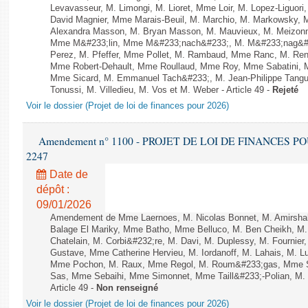
Levavasseur, M. Limongi, M. Lioret, Mme Loir, M. Lopez-Liguori
David Magnier, Mme Marais-Beuil, M. Marchio, M. Markowsky, 
Alexandra Masson, M. Bryan Masson, M. Mauvieux, M. Meizonnet
Mme M&#233;lin, Mme M&#233;nach&#233;, M. M&#233;nag&#23
Perez, M. Pfeffer, Mme Pollet, M. Rambaud, Mme Ranc, M. Ren
Mme Robert-Dehault, Mme Roullaud, Mme Roy, Mme Sabatini, M
Mme Sicard, M. Emmanuel Tach&#233;, M. Jean-Philippe Tanguy,
Tonussi, M. Villedieu, M. Vos et M. Weber - Article 49 -
Rejeté
Voir le dossier (Projet de loi de finances pour 2026)
Amendement n° 1100 - PROJET DE LOI DE FINANCES POUR 
2247
Date de
dépôt :
09/01/2026
Amendement de Mme Laernoes, M. Nicolas Bonnet, M. Amirshah
Balage El Mariky, Mme Batho, Mme Belluco, M. Ben Cheikh, M.
Chatelain, M. Corbi&#232;re, M. Davi, M. Duplessy, M. Fournier
Gustave, Mme Catherine Hervieu, M. Iordanoff, M. Lahais, M. 
Mme Pochon, M. Raux, Mme Regol, M. Roum&#233;gas, Mme S
Sas, Mme Sebaihi, Mme Simonnet, Mme Taill&#233;-Polian, M. T
Article 49 -
Non renseigné
Voir le dossier (Projet de loi de finances pour 2026)