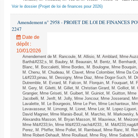
Voir le dossier (Projet de loi de finances pour 2026)
Amendement n° 2958 - PROJET DE LOI DE FINANCES POUR 
2247
Date de
dépôt :
10/01/2026
Amendement de M. Rancoule, M. Allisio, M. Amblard, Mme Auz
Barth&#232;s, M. Baubry, M. Beaurain, M. Bentz, M. Bernhardt, 
Blanc, M. Boccaletti, Mme Bordes, M. Boulogne, Mme Bouquin,
M. Chenu, M. Chudeau, M. Clavet, Mme Colombier, Mme Da Conc
L&#233;pinau, M. Dessigny, Mme Diaz, Mme Dogor-Such, M. Dr
Dutremble, M. Evrard, M. Falcon, M. Florquin, M. Fouquart, M.
M. Gery, M. Giletti, M. Gillet, M. Christian Girard, M. Golliot,
Grangier, Mme Griseti, M. Guibert, M. Guiniot, M. Guitton, Mm
Jacobelli, M. Jenft, M. Jolly, Mme Joncour, Mme Josserand, 
Lavalette, M. Le Bourgeois, Mme Le Pen, Mme Lechanteux, M
Levavasseur, M. Limongi, M. Lioret, Mme Loir, M. Lopez-Liguori
David Magnier, Mme Marais-Beuil, M. Marchio, M. Markowsky, 
Alexandra Masson, M. Bryan Masson, M. Mauvieux, M. Meizonnet
Mme M&#233;lin, Mme M&#233;nach&#233;, M. M&#233;nag&#23
Perez, M. Pfeffer, Mme Pollet, M. Rambaud, Mme Ranc, M. Ren
Mme Robert-Dehault, Mme Roullaud, Mme Roy, Mme Sabatini, M