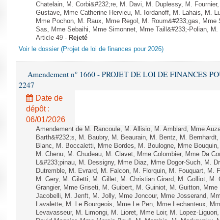
Chatelain, M. Corbi&#232;re, M. Davi, M. Duplessy, M. Fournier
Gustave, Mme Catherine Hervieu, M. Iordanoff, M. Lahais, M. 
Mme Pochon, M. Raux, Mme Regol, M. Roum&#233;gas, Mme S
Sas, Mme Sebaihi, Mme Simonnet, Mme Taill&#233;-Polian, M. T
Article 49 -
Rejeté
Voir le dossier (Projet de loi de finances pour 2026)
Amendement n° 1660 - PROJET DE LOI DE FINANCES POUR 
2247
Date de
dépôt :
06/01/2026
Amendement de M. Rancoule, M. Allisio, M. Amblard, Mme Auz
Barth&#232;s, M. Baubry, M. Beaurain, M. Bentz, M. Bernhardt, 
Blanc, M. Boccaletti, Mme Bordes, M. Boulogne, Mme Bouquin,
M. Chenu, M. Chudeau, M. Clavet, Mme Colombier, Mme Da Conc
L&#233;pinau, M. Dessigny, Mme Diaz, Mme Dogor-Such, M. Dr
Dutremble, M. Evrard, M. Falcon, M. Florquin, M. Fouquart, M.
M. Gery, M. Giletti, M. Gillet, M. Christian Girard, M. Golliot,
Grangier, Mme Griseti, M. Guibert, M. Guiniot, M. Guitton, Mm
Jacobelli, M. Jenft, M. Jolly, Mme Joncour, Mme Josserand, 
Lavalette, M. Le Bourgeois, Mme Le Pen, Mme Lechanteux, M
Levavasseur, M. Limongi, M. Lioret, Mme Loir, M. Lopez-Liguori