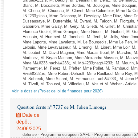
Barth&#232;s, M. Baubry, M. Beaurain, M. Bentz, M. Bernhardt, 
Rapports d'enquête
Blanc, M. Boccaletti, Mme Bordes, M. Boulogne, Mme Bouquin,
Rapports législatifs
M. Chenu, M. Chudeau, M. Clavet, Mme Colombier, Mme Da Conc
L&#233;pinau, Mme Delannoy, M. Dessigny, Mme Diaz, Mme Dog
Rapports sur l'application des lois
Dussausaye, M. Dutremble, M. Evrard, M. Falcon, M. Florquin, 
Baromètre de l’application des lois
Gabarron, Mme Galzy, M. Gery, M. Giletti, M. Gillet, M. Christi
Florence Goulet, Mme Grangier, Mme Griseti, M. Guibert, M. Gu
Houssin, M. Humbert, M. Jacobelli, M. Jenft, M. Jolly, Mme J
Dossiers législatifs
Mme Laporte, Mme Lavalette, M. Le Bourgeois, Mme Le Pen,
Lelouis, Mme Levavasseur, M. Limongi, M. Lioret, Mme Loir, M. 
Budget et sécurité sociale
M. Loubet, M. David Magnier, Mme Marais-Beuil, M. Marchio, M
Questions écrites et orales
Martinez, M. Bryan Masson, Mme Alexandra Masson, M. Mauvi
Mme M&#233;nach&#233;, M. M&#233;nag&#233;, M. Meurin, M.
Comptes rendus des débats
Parmentier, M. Perez, M. Pfeffer, Mme Pollet, M. Rambaud, M
Rivi&#232;re, Mme Robert-Dehault, Mme Roullaud, Mme Roy, M
M. Schreck, Mme Sicard, M. Emmanuel Tach&#233;, M. Jean-Phi
M. Tivoli, M. Tonussi, M. Villedieu, M. Vos et M. Weber - Article
Voir le dossier (Projet de loi de finances pour 2026)
Question écrite n° 7737 de M. Julien Limongi
Date de
dépôt :
24/06/2025
défense - Programme européen SAFE - Programme européen 