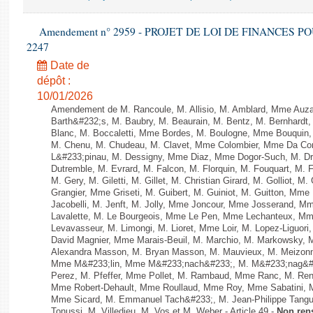
Amendement n° 2959 - PROJET DE LOI DE FINANCES POUR 
2247
Date de
dépôt :
10/01/2026
Amendement de M. Rancoule, M. Allisio, M. Amblard, Mme Auz
Barth&#232;s, M. Baubry, M. Beaurain, M. Bentz, M. Bernhardt, 
Blanc, M. Boccaletti, Mme Bordes, M. Boulogne, Mme Bouquin,
M. Chenu, M. Chudeau, M. Clavet, Mme Colombier, Mme Da Conc
L&#233;pinau, M. Dessigny, Mme Diaz, Mme Dogor-Such, M. Dr
Dutremble, M. Evrard, M. Falcon, M. Florquin, M. Fouquart, M.
M. Gery, M. Giletti, M. Gillet, M. Christian Girard, M. Golliot,
Grangier, Mme Griseti, M. Guibert, M. Guiniot, M. Guitton, Mm
Jacobelli, M. Jenft, M. Jolly, Mme Joncour, Mme Josserand, 
Lavalette, M. Le Bourgeois, Mme Le Pen, Mme Lechanteux, M
Levavasseur, M. Limongi, M. Lioret, Mme Loir, M. Lopez-Liguori
David Magnier, Mme Marais-Beuil, M. Marchio, M. Markowsky, 
Alexandra Masson, M. Bryan Masson, M. Mauvieux, M. Meizonnet
Mme M&#233;lin, Mme M&#233;nach&#233;, M. M&#233;nag&#23
Perez, M. Pfeffer, Mme Pollet, M. Rambaud, Mme Ranc, M. Ren
Mme Robert-Dehault, Mme Roullaud, Mme Roy, Mme Sabatini, M
Mme Sicard, M. Emmanuel Tach&#233;, M. Jean-Philippe Tanguy,
Tonussi, M. Villedieu, M. Vos et M. Weber - Article 49 -
Non ren