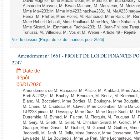
David Magnier, Mme Marais-Beuil, M. Marchio, M. Markowsky, 
Alexandra Masson, M. Bryan Masson, M. Mauvieux, M. Meizonnet
Mme M&#233;lin, Mme M&#233;nach&#233;, M. M&#233;nag&#23
Perez, M. Pfeffer, Mme Pollet, M. Rambaud, Mme Ranc, M. Ren
Mme Robert-Dehault, Mme Roullaud, Mme Roy, Mme Sabatini, M
Mme Sicard, M. Emmanuel Tach&#233;, M. Jean-Philippe Tanguy,
Tonussi, M. Villedieu, M. Vos et M. Weber - Article 49 -
Rejeté
Voir le dossier (Projet de loi de finances pour 2026)
Amendement n° 1661 - PROJET DE LOI DE FINANCES POUR 
2247
Date de
dépôt :
06/01/2026
Amendement de M. Rancoule, M. Allisio, M. Amblard, Mme Auz
Barth&#232;s, M. Baubry, M. Beaurain, M. Bentz, M. Bernhardt, 
Blanc, M. Boccaletti, Mme Bordes, M. Boulogne, Mme Bouquin,
M. Chenu, M. Chudeau, M. Clavet, Mme Colombier, Mme Da Conc
L&#233;pinau, M. Dessigny, Mme Diaz, Mme Dogor-Such, M. Dr
Dutremble, M. Evrard, M. Falcon, M. Florquin, M. Fouquart, M.
M. Gery, M. Giletti, M. Gillet, M. Christian Girard, M. Golliot,
Grangier, Mme Griseti, M. Guibert, M. Guiniot, M. Guitton, Mm
Jacobelli, M. Jenft, M. Jolly, Mme Joncour, Mme Josserand, 
Lavalette, M. Le Bourgeois, Mme Le Pen, Mme Lechanteux, M