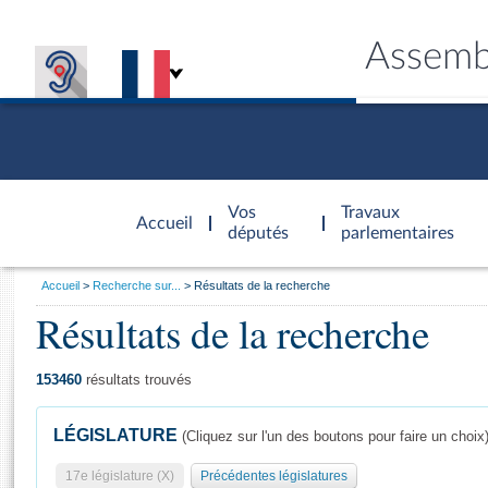
Assemb
Accèder à
la page
Vos
Travaux
Accueil
d'accueil
députés
parlementaires
Vous
Accueil
Recherche sur...
Résultats de la recherche
êtes
Résultats de la recherche
Général
ici
CONNEX
TRAVA
CONNA
DÉC
:
153460
résultats trouvés
LÉGISLATURE
(Cliquez sur l'un des boutons pour faire un choix
17e législature (X)
Précédentes législatures