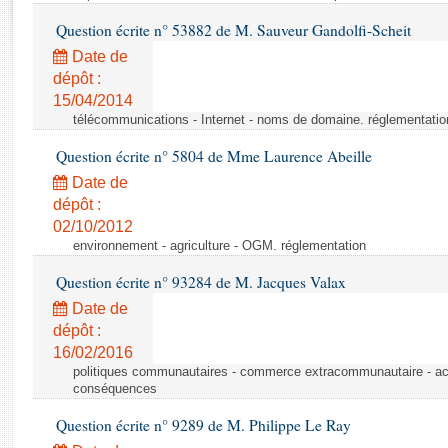
Rapports d'enquête
Question écrite n° 53882 de M. Sauveur Gandolfi-Scheit
Rapports législatifs
Rapports sur l'application des lois
Date de
dépôt :
Baromètre de l’application des lois
15/04/2014
télécommunications - Internet - noms de domaine. réglementatio
Dossiers législatifs
Question écrite n° 5804 de Mme Laurence Abeille
Budget et sécurité sociale
Date de
Questions écrites et orales
dépôt :
Comptes rendus des débats
02/10/2012
environnement - agriculture - OGM. réglementation
Question écrite n° 93284 de M. Jacques Valax
Date de
dépôt :
16/02/2016
politiques communautaires - commerce extracommunautaire - accor
conséquences
Question écrite n° 9289 de M. Philippe Le Ray