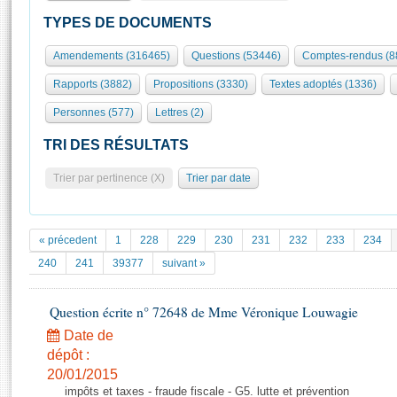
S'id
Présidence
Séance publique
Rôle et pouvoirs de l'Assemblée
Visiter l'Assemblée
TYPES DE DOCUMENTS
Fiches « Connaissance de l’Assemblée »
577 députés
Commissions et autres organes
Visite virtuelle du palais Bourbon
Amendements (316465)
Questions (53446)
Comptes-rendus (8
Organisation de l'Assemblée
Groupes politiques
Europe et International
Assister à une séance
Mot
Rapports (3882)
Propositions (3330)
Textes adoptés (1336)
Présidence
Conférence des Présidents
Bureau
Collège des Ques
Élections législatives
Contrôle et évaluation
Accès des chercheurs à l’Assemblée
Personnes (577)
Lettres (2)
Congrès
Les évènements
S'inscrire
TRI DES RÉSULTATS
Pétitions
Statistiques et chiffres clés
Trier par pertinence (X)
Trier par date
Transparence et déontologie
Vous n'ave
Patrimoine
E
Documents de référence
La Bibliothèque
( Constitution | Règlement de l'Assemblée ... )
Documents parlementaires
« précedent
1
228
229
230
231
232
233
234
Les archives
Projets de loi
240
241
39377
suivant »
Contacts et plan d'accès
Propositions de loi
Histoire
Photos libres de droit
Amendements
Question écrite n° 72648 de Mme Véronique Louwagie
Juniors
Textes adoptés
Date de
Anciennes législatures
dépôt :
Liens vers les sites publics
20/01/2015
Rapports d'information
impôts et taxes - fraude fiscale - G5. lutte et prévention