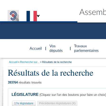
Assemb
Accèder à
la page
Vos
Travaux
Accueil
d'accueil
députés
parlementaires
Vous
Accueil
Recherche sur...
Résultats de la recherche
êtes
Résultats de la recherche
Général
ici
CONNEX
TRAVA
CONNA
DÉC
:
393764
résultats trouvés
LÉGISLATURE
(Cliquez sur l'un des boutons pour faire un choix
17e législature
Précédentes législatures (X)