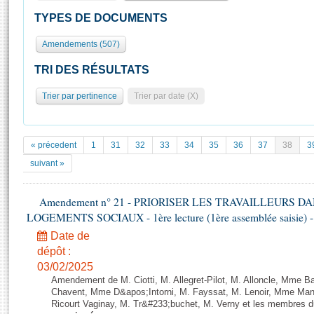
S'id
Présidence
Séance publique
Rôle et pouvoirs de l'Assemblée
Visiter l'Assemblée
TYPES DE DOCUMENTS
Fiches « Connaissance de l’Assemblée »
577 députés
Commissions et autres organes
Visite virtuelle du palais Bourbon
Amendements (507)
Organisation de l'Assemblée
Groupes politiques
Europe et International
Assister à une séance
Mot
Présidence
Conférence des Présidents
Bureau
Collège des Ques
TRI DES RÉSULTATS
Élections législatives
Contrôle et évaluation
Accès des chercheurs à l’Assemblée
Trier par pertinence
Trier par date (X)
Congrès
Les évènements
S'inscrire
Pétitions
Statistiques et chiffres clés
Transparence et déontologie
Vous n'ave
« précedent
1
31
32
33
34
35
36
37
38
3
Patrimoine
E
suivant »
Documents de référence
La Bibliothèque
( Constitution | Règlement de l'Assemblée ... )
Documents parlementaires
Les archives
Amendement n° 21 - PRIORISER LES TRAVAILLEURS D
Projets de loi
LOGEMENTS SOCIAUX - 1ère lecture (1ère assemblée saisie) -
Contacts et plan d'accès
Propositions de loi
Histoire
Date de
Photos libres de droit
Amendements
dépôt :
Juniors
Textes adoptés
03/02/2025
Anciennes législatures
Amendement de M. Ciotti, M. Allegret-Pilot, M. Alloncle, Mme B
Chavent, Mme D&apos;Intorni, M. Fayssat, M. Lenoir, Mme Man
Liens vers les sites publics
Rapports d'information
Ricourt Vaginay, M. Tr&#233;buchet, M. Verny et les membres 