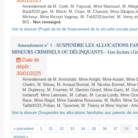
30/01/2025
Amendement de M. Ciotti, M. Fayssat, Mme Mansouri, M. Allegre
Bar&#232;ges, M. Bloch, M. Chaix, M. Chavent, Mme D&apos;Into
Michoux, Mme Ricourt Vaginay, M. Tr&#233;buchet, M. Verny et
BIS -
Non renseigné
Voir le dossier (Projet de loi de financement de la sécurité sociale pou
Amendement n° 1 - SUSPENDRE LES ALLOCATIONS F
MINEURS CRIMINELS OU DÉLINQUANTS - 1ère lecture (1ère as
Date de
dépôt :
30/01/2025
Amendement de M. Amirshahi, Mme Arrighi, Mme Autain, Mme B
Cheikh, M. Biteau, M. Arnaud Bonnet, M. Nicolas Bonnet, Mme C
M. Duplessy, M. Fournier, M. Damien Girard, Mme Garin, M. Gu
Iordanoff, Mme Laernoes, M. Lahais, M. Lucas-Lundy, Mme Oz
Raux, Mme Regol, Mme Sandrine Rousseau, M. Ruffin, Mme S
Taill&#233;-Polian, M. Tavernier, M. Thierry et Mme Voynet - Ar
Voir le dossier (Suspendre les allocations familiales aux parents de mi
« précedent
1
31
32
33
34
35
36
37
38
3
suivant »