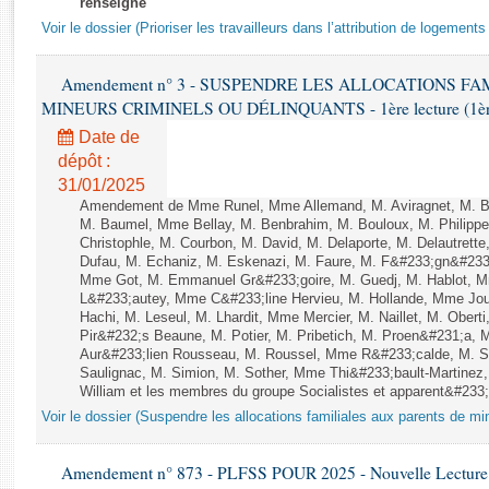
renseigné
Rapports d'enquête
Voir le dossier (Prioriser les travailleurs dans l’attribution de logement
Rapports législatifs
Rapports sur l'application des lois
Amendement n° 3 - SUSPENDRE LES ALLOCATIONS F
Baromètre de l’application des lois
MINEURS CRIMINELS OU DÉLINQUANTS - 1ère lecture (1ère as
Date de
Dossiers législatifs
dépôt :
Budget et sécurité sociale
31/01/2025
Questions écrites et orales
Amendement de Mme Runel, Mme Allemand, M. Aviragnet, M. Bap
M. Baumel, Mme Bellay, M. Benbrahim, M. Bouloux, M. Philippe 
Comptes rendus des débats
Christophle, M. Courbon, M. David, M. Delaporte, M. Delautre
Dufau, M. Echaniz, M. Eskenazi, M. Faure, M. F&#233;gn&#233
Mme Got, M. Emmanuel Gr&#233;goire, M. Guedj, M. Hablot, 
L&#233;autey, Mme C&#233;line Hervieu, M. Hollande, Mme J
Hachi, M. Leseul, M. Lhardit, Mme Mercier, M. Naillet, M. Obe
Pir&#232;s Beaune, M. Potier, M. Pribetich, M. Proen&#231;a
Aur&#233;lien Rousseau, M. Roussel, Mme R&#233;calde, M. Sa
Saulignac, M. Simion, M. Sother, Mme Thi&#233;bault-Martinez
William et les membres du groupe Socialistes et apparent&#233
Voir le dossier (Suspendre les allocations familiales aux parents de mi
Amendement n° 873 - PLFSS POUR 2025 - Nouvelle Lecture 