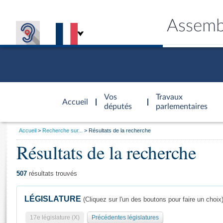
Assemb
Accèder à
la page
Vos
Travaux
Accueil
d'accueil
députés
parlementaires
Vous
Accueil
Recherche sur...
Résultats de la recherche
êtes
Résultats de la recherche
Général
ici
CONNEX
TRAVA
CONNA
DÉC
:
507
résultats trouvés
LÉGISLATURE
(Cliquez sur l'un des boutons pour faire un choix
17e législature (X)
Précédentes législatures