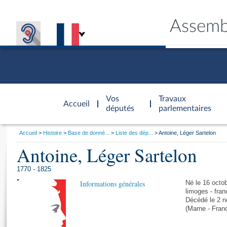
Assemb
Accèder à
la page
Vos
Travaux
Accueil
d'accueil
députés
parlementaires
Vous
Accueil
Histoire
Base de donné...
Liste des dép...
Antoine, Léger Sartelon
êtes
Antoine, Léger Sartelon
Général
ici
CONNEX
TRAVA
CONNA
DÉC
:
1770 - 1825
Informations générales
Né le 16 octob
limoges - fran
Décédé le 2 
(Marne - Fran