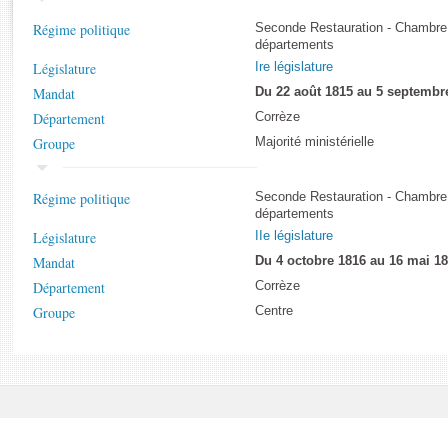
Rapports d'enquête
Régime politique
Seconde Restauration - Chambre
Rapports législatifs
départements
Rapports sur l'application des lois
Législature
Ire législature
Baromètre de l’application des lois
Mandat
Du 22 août 1815 au 5 septembr
Département
Corrèze
Dossiers législatifs
Groupe
Majorité ministérielle
Budget et sécurité sociale
Questions écrites et orales
Régime politique
Seconde Restauration - Chambre
Comptes rendus des débats
départements
Législature
IIe législature
Mandat
Du 4 octobre 1816 au 16 mai 1
Département
Corrèze
Groupe
Centre