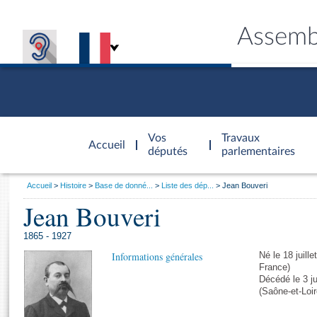
Assemb
Accèder à
la page
Vos
Travaux
Accueil
d'accueil
députés
parlementaires
Vous
Accueil
Histoire
Base de donné...
Liste des dép...
Jean Bouveri
êtes
Jean Bouveri
Général
ici
CONNEX
TRAVA
CONNA
DÉC
:
1865 - 1927
Informations générales
Né le 18 juill
France)
Décédé le 3 j
(Saône-et-Loir