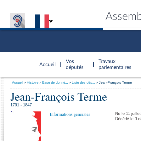
Assemb
Accèder à
la page
Vos
Travaux
Accueil
d'accueil
députés
parlementaires
Vous
Accueil
Histoire
Base de donné...
Liste des dép...
Jean-François Terme
êtes
Jean-François Terme
Général
ici
CONNEX
TRAVA
CONNA
DÉC
:
1791 - 1847
Informations générales
Né le 11 juill
Décédé le 9 d