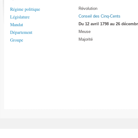
Rapports d'enquête
Régime politique
Révolution
Rapports législatifs
Législature
Conseil des Cinq-Cents
Rapports sur l'application des lois
Mandat
Du 12 avril 1798 au 26 décemb
Baromètre de l’application des lois
Département
Meuse
Groupe
Majorité
Dossiers législatifs
Budget et sécurité sociale
Questions écrites et orales
Comptes rendus des débats