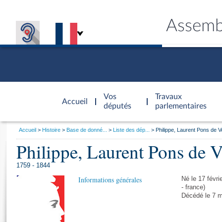
Assemb
Accèder à
la page
Vos
Travaux
Accueil
d'accueil
députés
parlementaires
Vous
Accueil
Histoire
Base de donné...
Liste des dép...
Philippe, Laurent Pons de 
êtes
Philippe, Laurent Pons de 
Général
ici
CONNEX
TRAVA
CONNA
DÉC
:
1759 - 1844
Informations générales
Né le 17 févri
- france)
Décédé le 7 m