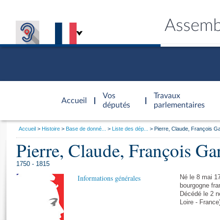
Assemb
Accèder à
la page
Vos
Travaux
Accueil
d'accueil
députés
parlementaires
Vous
Accueil
Histoire
Base de donné...
Liste des dép...
Pierre, Claude, François G
êtes
Pierre, Claude, François Ga
Général
ici
CONNEX
TRAVA
CONNA
DÉC
:
1750 - 1815
Informations générales
Né le 8 mai 1
bourgogne fra
Décédé le 2 n
Loire - France