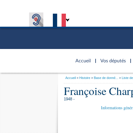
Accèder à
la page
Accueil
Vos députés
d'accueil
Vous
Accueil
Histoire
Base de donné...
Liste de
êtes
Présiden
Séance p
Rôle et p
Visiter l
Françoise Char
Général
ici
CONNEXION & INSCRIPTION
CONNAÎTRE L'ASSEMBLÉE
VOS DÉPUTÉS
Fiches « C
:
DÉCOUVRIR LES LIEUX
577 dépu
Commissi
Visite vi
TRAVAUX PARLEMENTAIRES
1948 -
Organisa
Groupes 
Europe et
Assister
Présidenc
Informations génér
Élections
Contrôle
Accès de
Bureau
Co
l’Assemb
Congrès
Les évèn
Pétitions