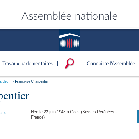
Assemblée nationale
Travaux parlementaires
Connaître l'Assemblée
s dép...
Françoise Charpentier
ce
ublique
ouvoirs de l'Assemblée
'Assemblée
Documents parlementaire
Statistiques et chiffres clé
Patrimoine
pentier
S'identifier
onnaissance de l’Assemblée »
tés
ons et autres organes
rtuelle du palais Bourbon
Transparence et déontolog
La Bibliothèque
S'identifier
Projets de loi
Rap
tion de l'Assemblée
politiques
 International
 à une séance
Documents de référence
Les archives
Propositions de loi
Rap
e
Conférence des Présidents
ales
Née le 22 juin 1948 à Goes (Basses-Pyrénées -
( Constitution | Règlement de l'A
Amendements
Rapp
 législatives
 et évaluation
s chercheurs à
Mot de passe oublié
Contacts et plan d'accès
France)
llège des Questeurs
Services
)
lée
Textes adoptés
Rapp
Photos libres de droit
Baro
ements