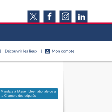
Découvrir les lieux
Mon compte
s
s
Histoire
S'inscrire
ie
Juniors
ports d'information
Dossiers législatifs
Anciennes législatures
ports d'enquête
Budget et sécurité sociale
Vous n'avez pas encore de compte ?
ssemblée ...
Mandats à l'Assemblée nationale ou à
Enregistrez-vous
orts législatifs
Questions écrites et orales
Liens vers les sites publics
la Chambre des députés
orts sur l'application des lois
Comptes rendus des débats
mètre de l’application des lois