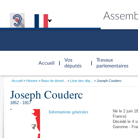
Assemb
Accèder à
la page
Vos
Travaux
Accueil
d'accueil
députés
parlementaires
Vous
Accueil
Histoire
Base de donné...
Liste des dép...
Joseph Couderc
êtes
Joseph Couderc
Général
ici
CONNEX
TRAVA
CONNA
DÉC
:
1852 - 1917
Informations générales
Né le 2 juin 1
France)
Décédé le 4 s
Garonne - Fra