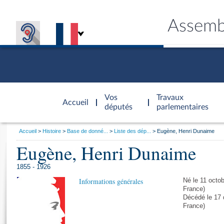
Assemb
Accèder à
la page
Vos
Travaux
Accueil
d'accueil
députés
parlementaires
Vous
Accueil
Histoire
Base de donné...
Liste des dép...
Eugène, Henri Dunaime
êtes
Eugène, Henri Dunaime
Général
ici
CONNEX
TRAVA
CONNA
DÉC
:
1855 - 1926
Informations générales
Né le 11 octob
France)
Décédé le 17 
France)