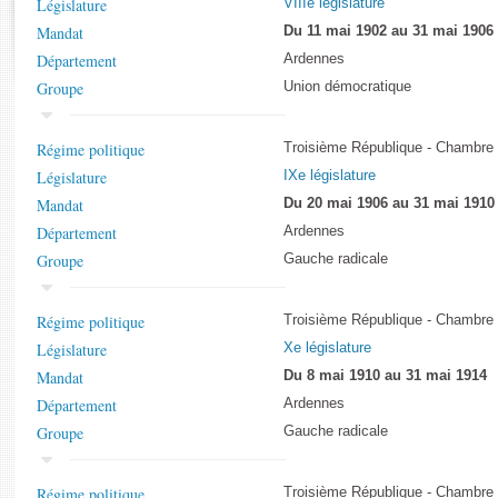
Législature
VIIIe législature
Rapports d'enquête
Mandat
Du 11 mai 1902 au 31 mai 1906
Rapports législatifs
Département
Ardennes
Rapports sur l'application des lois
Groupe
Union démocratique
Baromètre de l’application des lois
Régime politique
Troisième République - Chambre
Dossiers législatifs
Législature
IXe législature
Budget et sécurité sociale
Mandat
Du 20 mai 1906 au 31 mai 1910
Questions écrites et orales
Département
Ardennes
Comptes rendus des débats
Groupe
Gauche radicale
Régime politique
Troisième République - Chambre
Législature
Xe législature
Mandat
Du 8 mai 1910 au 31 mai 1914
Département
Ardennes
Groupe
Gauche radicale
Régime politique
Troisième République - Chambre