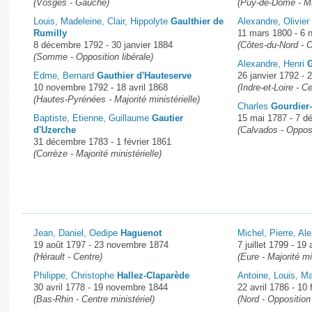
(Vosges - Gauche)
(Puy-de-Dôme - Maj
Louis, Madeleine, Clair, Hippolyte
Gaulthier de
Alexandre, Olivie
Rumilly
11 mars 1800 - 6
8 décembre 1792 - 30 janvier 1884
(Côtes-du-Nord - 
(Somme - Opposition libérale)
Alexandre, Henri
Edme, Bernard
Gauthier d'Hauteserve
26 janvier 1792 - 
10 novembre 1792 - 18 avril 1868
(Indre-et-Loire - Ce
(Hautes-Pyrénées - Majorité ministérielle)
Charles
Gourdier
Baptiste, Etienne, Guillaume
Gautier
15 mai 1787 - 7 
d'Uzerche
(Calvados - Opposi
31 décembre 1783 - 1 février 1861
(Corrèze - Majorité ministérielle)
Jean, Daniel, Oedipe
Haguenot
Michel, Pierre, Al
19 août 1797 - 23 novembre 1874
7 juillet 1799 - 19 
(Hérault - Centre)
(Eure - Majorité mi
Philippe, Christophe
Hallez-Claparède
Antoine, Louis, M
30 avril 1778 - 19 novembre 1844
22 avril 1786 - 10 
(Bas-Rhin - Centre ministériel)
(Nord - Opposition 