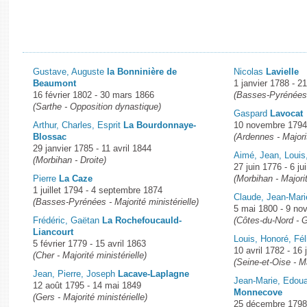
Gustave, Auguste
la Bonninière de
Nicolas
Lavielle
Beaumont
1 janvier 1788 - 21
16 février 1802 - 30 mars 1866
(Basses-Pyrénées -
(Sarthe - Opposition dynastique)
Gaspard
Lavocat
Arthur, Charles, Esprit
La Bourdonnaye-
10 novembre 1794
Blossac
(Ardennes - Majorit
29 janvier 1785 - 11 avril 1844
Aimé, Jean, Louis
(Morbihan - Droite)
27 juin 1776 - 6 ju
Pierre
La Caze
(Morbihan - Majorit
1 juillet 1794 - 4 septembre 1874
Claude, Jean-Mar
(Basses-Pyrénées - Majorité ministérielle)
5 mai 1800 - 9 n
Frédéric, Gaëtan
La Rochefoucauld-
(Côtes-du-Nord - 
Liancourt
Louis, Honoré, Fé
5 février 1779 - 15 avril 1863
10 avril 1782 - 16 
(Cher - Majorité ministérielle)
(Seine-et-Oise - M
Jean, Pierre, Joseph
Lacave-Laplagne
Jean-Marie, Edou
12 août 1795 - 14 mai 1849
Monnecove
(Gers - Majorité ministérielle)
25 décembre 1798