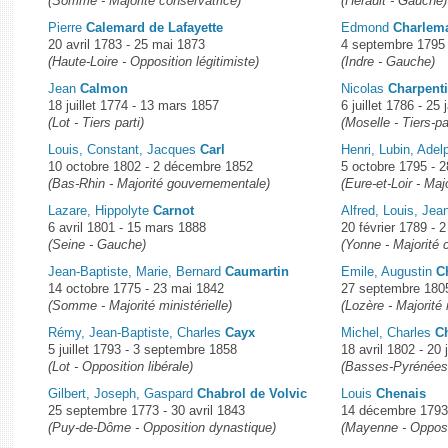
(Somme - Majorité conservatrice)
(Hérault - Gauche)
Pierre
Calemard de Lafayette
Edmond
Charlem
20 avril 1783 - 25 mai 1873
4 septembre 1795 -
(Haute-Loire - Opposition légitimiste)
(Indre - Gauche)
Jean
Calmon
Nicolas
Charpenti
18 juillet 1774 - 13 mars 1857
6 juillet 1786 - 25
(Lot - Tiers parti)
(Moselle - Tiers-pa
Louis, Constant, Jacques
Carl
Henri, Lubin, Ade
10 octobre 1802 - 2 décembre 1852
5 octobre 1795 - 2
(Bas-Rhin - Majorité gouvernementale)
(Eure-et-Loir - Majo
Lazare, Hippolyte
Carnot
Alfred, Louis, Jea
6 avril 1801 - 15 mars 1888
20 février 1789 - 
(Seine - Gauche)
(Yonne - Majorité 
Jean-Baptiste, Marie, Bernard
Caumartin
Emile, Augustin
C
14 octobre 1775 - 23 mai 1842
27 septembre 1805
(Somme - Majorité ministérielle)
(Lozère - Majorité 
Rémy, Jean-Baptiste, Charles
Cayx
Michel, Charles
C
5 juillet 1793 - 3 septembre 1858
18 avril 1802 - 20 
(Lot - Opposition libérale)
(Basses-Pyrénées 
Gilbert, Joseph, Gaspard
Chabrol de Volvic
Louis
Chenais
25 septembre 1773 - 30 avril 1843
14 décembre 1793
(Puy-de-Dôme - Opposition dynastique)
(Mayenne - Opposit