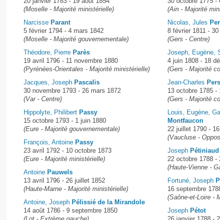
20 janvier 1783 - 19 août 1854
30 octobre 1775 - 
(Moselle - Majorité ministérielle)
(Ain - Majorité mini
Narcisse
Parant
Nicolas, Jules
Per
5 février 1794 - 4 mars 1842
8 février 1811 - 30
(Moselle - Majorité gouvernementale)
(Gers - Centre)
Théodore, Pierre
Parès
Joseph, Eugène, 
19 avril 1796 - 11 novembre 1880
4 juin 1808 - 18 
(Pyrénées-Orientales - Majorité ministérielle)
(Gers - Majorité c
Jacques, Joseph
Pascalis
Jean-Charles
Pers
30 novembre 1793 - 26 mars 1872
13 octobre 1785 - 1
(Var - Centre)
(Gers - Majorité c
Hippolyte, Philibert
Passy
Louis, Eugène, Ga
15 octobre 1793 - 1 juin 1880
Montfaucon
(Eure - Majorité gouvernementale)
22 juillet 1790 - 16
(Vaucluse - Opposi
François, Antoine
Passy
23 avril 1792 - 10 octobre 1873
Joseph
Pétiniaud
(Eure - Majorité ministérielle)
22 octobre 1788 -
(Haute-Vienne - G
Antoine
Pauwels
13 avril 1796 - 26 juillet 1852
Fortuné, Joseph
P
(Haute-Marne - Majorité ministérielle)
16 septembre 178
(Saône-et-Loire - M
Antoine, Joseph
Pélissié de la Mirandole
14 août 1786 - 9 septembre 1850
Joseph
Pétot
(Lot - Extrème gauche)
26 janvier 1788 -