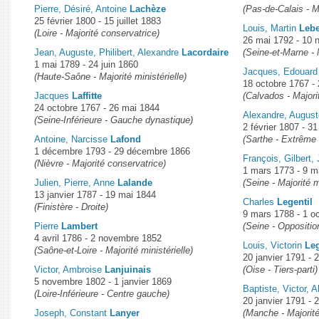
Pierre, Désiré, Antoine
Lachèze
(Pas-de-Calais - M
25 février 1800 - 15 juillet 1883
Louis, Martin
Leb
(Loire - Majorité conservatrice)
26 mai 1792 - 10
Jean, Auguste, Philibert, Alexandre
Lacordaire
(Seine-et-Marne -
1 mai 1789 - 24 juin 1860
Jacques, Edouar
(Haute-Saône - Majorité ministérielle)
18 octobre 1767 - 2
Jacques
Laffitte
(Calvados - Majorit
24 octobre 1767 - 26 mai 1844
Alexandre, Augus
(Seine-Inférieure - Gauche dynastique)
2 février 1807 - 
Antoine, Narcisse
Lafond
(Sarthe - Extrême
1 décembre 1793 - 29 décembre 1866
François, Gilbert
(Nièvre - Majorité conservatrice)
1 mars 1773 - 9 m
Julien, Pierre, Anne
Lalande
(Seine - Majorité m
13 janvier 1787 - 19 mai 1844
Charles
Legentil
(Finistère - Droite)
9 mars 1788 - 1 o
Pierre
Lambert
(Seine - Opposition
4 avril 1786 - 2 novembre 1852
Louis, Victorin
Le
(Saône-et-Loire - Majorité ministérielle)
20 janvier 1791 - 2
Victor, Ambroise
Lanjuinais
(Oise - Tiers-parti)
5 novembre 1802 - 1 janvier 1869
Baptiste, Victor, 
(Loire-Inférieure - Centre gauche)
20 janvier 1791 - 
Joseph, Constant
Lanyer
(Manche - Majorité 