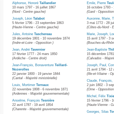
Alphonse, Honoré
Taillandier
Emile, Pierre
Teu
10 mars 1797 - 16 juillet 1867
16 octobre 1793 -
(Nord - Centre gauche)
(Gard - Opposition
Joseph, Léon
Talabot
Auxonne, Marie, 
5 février 1796 - 23 septembre 1863
3 mai 1772 - 28 ju
(Haute-Vienne - Centre gauche)
(Côtes-du-Nord - 
Jules, Antoine
Taschereau
Marie, Joseph, Lo
19 décembre 1801 - 10 novembre 1874
15 avril 1797 - 3
(Indre-et-Loire - Opposition )
(Bouches-du-Rhône
Jean, André
Tavernier
Jean-Baptiste
Thi
17 février 1777 - 24 mars 1850
15 décembre 1781 
(Ardèche - Centre droit)
(Calvados - Majorit
Jean-François, Bonaventure
Teillard-
Joseph, Paul, Co
Nozerolles
21 avril 1794 - 12 
22 janvier 1800 - 19 janvier 1844
(Ille-et-Vilaine - O
(Cantal - Majorité ministérielle)
Claude, François, 
Louis, Mortimer
Ternaux
2 juin 1802 - 3 s
22 novembre 1808 - 6 novembre 1871
(Orne - Opposition 
(Ardennes - Majorité gouvernementale)
Michel, Félix
Tixi
Anselme, François
Tesnière
15 février 1796 - 
22 avril 1787 - 19 avril 1854
(Haute-Vienne - G
(Charente - Majorité gouvernementale)
Georges, Silas
To