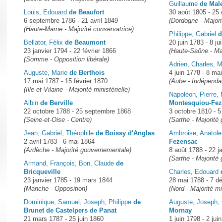
Guillaume
de Male
Louis, Edouard
de Beaufort
30 août 1805 - 25
6 septembre 1786 - 21 avril 1849
(Dordogne - Majorit
(Haute-Marne - Majorité conservatrice)
Philippe, Gabriel
d
Bellator, Félix
de Beaumont
20 juin 1783 - 8 ju
23 janvier 1794 - 22 février 1866
(Haute-Saône - Maj
(Somme - Opposition libérale)
Adrien, Charles, 
Auguste, Marie
de Berthois
4 juin 1778 - 8 ma
17 mai 1787 - 15 février 1870
(Aube - Indépenda
(Ille-et-Vilaine - Majorité ministérielle)
Napoléon, Pierre, 
Albin
de Berville
Montesquiou-Fe
22 octobre 1788 - 25 septembre 1868
3 octobre 1810 - 
(Seine-et-Oise - Centre)
(Sarthe - Majorité
Jean, Gabriel, Théophile
de Boissy d'Anglas
Ambroise, Anatole
2 avril 1783 - 6 mai 1864
Fezensac
(Ardèche - Majorité gouvernementale)
8 août 1788 - 22 j
(Sarthe - Majorité
Armand, François, Bon, Claude
de
Bricqueville
Charles, Edouard
23 janvier 1785 - 19 mars 1844
28 mai 1788 - 7 
(Manche - Opposition)
(Nord - Majorité mi
Dominique, Samuel, Joseph, Philippe
de
Auguste, Joseph, 
Brunet de Castelpers de Panat
Mornay
21 mars 1787 - 25 juin 1860
1 juin 1798 - 2 jui