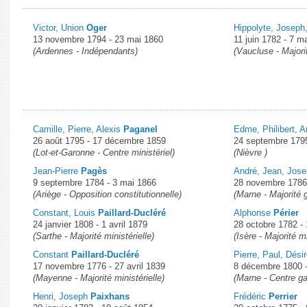
Victor, Union
Oger
Hippolyte, Joseph
13 novembre 1794 - 23 mai 1860
11 juin 1782 - 7 m
(Ardennes - Indépendants)
(Vaucluse - Majori
Camille, Pierre, Alexis
Paganel
Edme, Philibert,
26 août 1795 - 17 décembre 1859
24 septembre 179
(Lot-et-Garonne - Centre ministériel)
(Nièvre )
Jean-Pierre
Pagès
André, Jean, Jos
9 septembre 1784 - 3 mai 1866
28 novembre 1786
(Ariège - Opposition constitutionnelle)
(Marne - Majorité
Constant, Louis
Paillard-Ducléré
Alphonse
Périer
24 janvier 1808 - 1 avril 1879
28 octobre 1782 - 
(Sarthe - Majorité ministérielle)
(Isère - Majorité mi
Constant
Paillard-Ducléré
Pierre, Paul, Dési
17 novembre 1776 - 27 avril 1839
8 décembre 1800 
(Mayenne - Majorité ministérielle)
(Marne - Centre g
Henri, Joseph
Paixhans
Frédéric
Perrier