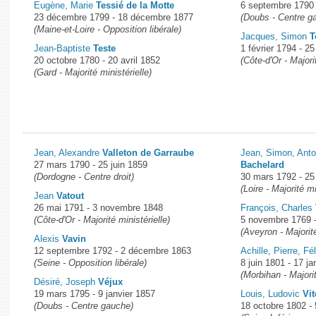
Eugène, Marie
Tessié de la Motte
6 septembre 1790
23 décembre 1799 - 18 décembre 1877
(Doubs - Centre g
(Maine-et-Loire - Opposition libérale)
Jacques, Simon
T
Jean-Baptiste
Teste
1 février 1794 - 
20 octobre 1780 - 20 avril 1852
(Côte-d'Or - Majori
(Gard - Majorité ministérielle)
Jean, Alexandre
Valleton de Garraube
Jean, Simon, Anto
27 mars 1790 - 25 juin 1859
Bachelard
(Dordogne - Centre droit)
30 mars 1792 - 25
(Loire - Majorité mi
Jean
Vatout
26 mai 1791 - 3 novembre 1848
François, Charles
(Côte-d'Or - Majorité ministérielle)
5 novembre 1769 
(Aveyron - Majorité
Alexis
Vavin
12 septembre 1792 - 2 décembre 1863
Achille, Pierre, Fé
(Seine - Opposition libérale)
8 juin 1801 - 17 ja
(Morbihan - Majorit
Désiré, Joseph
Véjux
19 mars 1795 - 9 janvier 1857
Louis, Ludovic
Vit
(Doubs - Centre gauche)
18 octobre 1802 - 