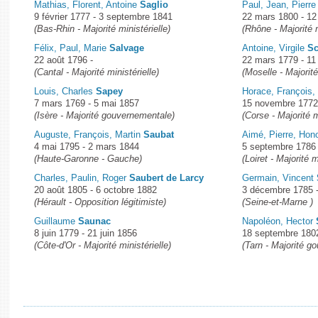
Mathias, Florent, Antoine
Saglio
Paul, Jean, Pierr
9 février 1777 - 3 septembre 1841
22 mars 1800 - 12 
(Bas-Rhin - Majorité ministérielle)
(Rhône - Majorité m
Félix, Paul, Marie
Salvage
Antoine, Virgile
Sc
22 août 1796 -
22 mars 1779 - 11 
(Cantal - Majorité ministérielle)
(Moselle - Majori
Louis, Charles
Sapey
Horace, François,
7 mars 1769 - 5 mai 1857
15 novembre 1772 -
(Isère - Majorité gouvernementale)
(Corse - Majorité m
Auguste, François, Martin
Saubat
Aimé, Pierre, Hon
4 mai 1795 - 2 mars 1844
5 septembre 1786 -
(Haute-Garonne - Gauche)
(Loiret - Majorité m
Charles, Paulin, Roger
Saubert de Larcy
Germain, Vincent
20 août 1805 - 6 octobre 1882
3 décembre 1785 -
(Hérault - Opposition légitimiste)
(Seine-et-Marne )
Guillaume
Saunac
Napoléon, Hector
8 juin 1779 - 21 juin 1856
18 septembre 180
(Côte-d'Or - Majorité ministérielle)
(Tarn - Majorité g