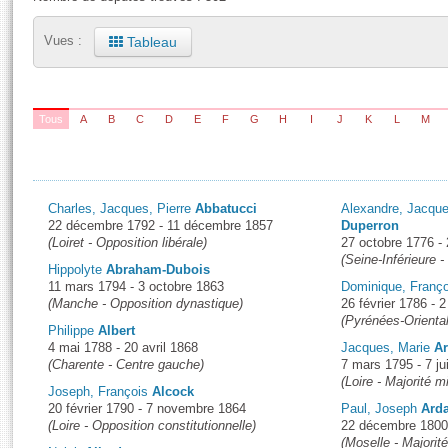
S'id
Présidence
Séance publique
Rôle et pouvoirs de l'Assemblée
Visiter l'Assemblée
Tableau
Vues :
Fiches « Connaissance de l’Assemblée »
577 députés
Commissions et autres organes
Visite virtuelle du palais Bourbon
Organisation de l'Assemblée
Groupes politiques
Europe et International
Assister à une séance
Mot
Présidence
Conférence des Présidents
Bureau
Collège des Ques
{total}
19
44
36
122
7
6
31
13
1
15
3
47
38
Élections législatives
Contrôle et évaluation
Accès des chercheurs à l’Assemblée
Tous
A
B
C
D
E
F
G
H
I
J
K
L
M
Congrès
Les évènements
S'inscrire
Pétitions
Statistiques et chiffres clés
Transparence et déontologie
Vous n'ave
Charles, Jacques, Pierre
Abbatucci
Alexandre, Jacqu
Patrimoine
E
22 décembre 1792 - 11 décembre 1857
Duperron
Documents de référence
(Loiret - Opposition libérale)
27 octobre 1776 -
La Bibliothèque
( Constitution | Règlement de l'Assemblée ... )
Documents parlementaires
(Seine-Inférieure 
Hippolyte
Abraham-Dubois
Les archives
11 mars 1794 - 3 octobre 1863
Dominique, Franç
Projets de loi
(Manche - Opposition dynastique)
26 février 1786 - 
Contacts et plan d'accès
Propositions de loi
(Pyrénées-Orienta
Histoire
Philippe
Albert
Photos libres de droit
Amendements
4 mai 1788 - 20 avril 1868
Jacques, Marie
Ar
Juniors
(Charente - Centre gauche)
7 mars 1795 - 7 ju
Textes adoptés
(Loire - Majorité mi
Anciennes législatures
Joseph, François
Alcock
20 février 1790 - 7 novembre 1864
Paul, Joseph
Ard
Liens vers les sites publics
(Loire - Opposition constitutionnelle)
22 décembre 1800
Rapports d'information
(Moselle - Majori