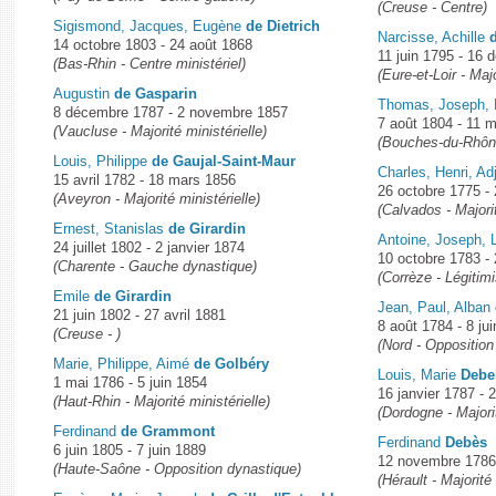
(Creuse - Centre)
Sigismond, Jacques, Eugène
de Dietrich
Narcisse, Achille
14 octobre 1803 - 24 août 1868
11 juin 1795 - 16
(Bas-Rhin - Centre ministériel)
(Eure-et-Loir - Majo
Augustin
de Gasparin
Thomas, Joseph, M
8 décembre 1787 - 2 novembre 1857
7 août 1804 - 11 
(Vaucluse - Majorité ministérielle)
(Bouches-du-Rhône
Louis, Philippe
de Gaujal-Saint-Maur
Charles, Henri, Ad
15 avril 1782 - 18 mars 1856
26 octobre 1775 - 
(Aveyron - Majorité ministérielle)
(Calvados - Majorit
Ernest, Stanislas
de Girardin
Antoine, Joseph, 
24 juillet 1802 - 2 janvier 1874
10 octobre 1783 - 
(Charente - Gauche dynastique)
(Corrèze - Légitimi
Emile
de Girardin
Jean, Paul, Alban
21 juin 1802 - 27 avril 1881
8 août 1784 - 8 ju
(Creuse - )
(Nord - Opposition 
Marie, Philippe, Aimé
de Golbéry
Louis, Marie
Debe
1 mai 1786 - 5 juin 1854
16 janvier 1787 - 
(Haut-Rhin - Majorité ministérielle)
(Dordogne - Majorit
Ferdinand
de Grammont
Ferdinand
Debès
6 juin 1805 - 7 juin 1889
12 novembre 1786
(Haute-Saône - Opposition dynastique)
(Hérault - Majorit