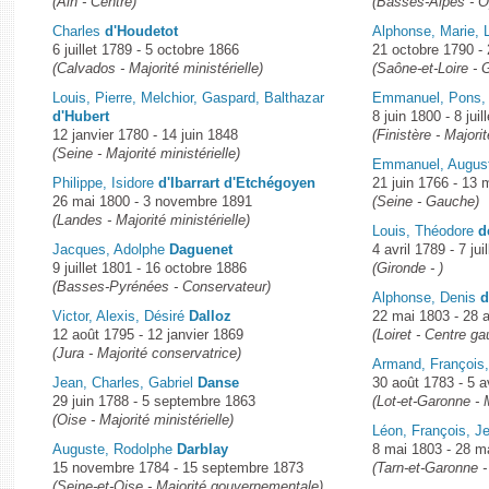
(Ain - Centre)
(Basses-Alpes - O
Charles
d'Houdetot
Alphonse, Marie, 
6 juillet 1789 - 5 octobre 1866
21 octobre 1790 - 
(Calvados - Majorité ministérielle)
(Saône-et-Loire -
Louis, Pierre, Melchior, Gaspard, Balthazar
Emmanuel, Pons,
d'Hubert
8 juin 1800 - 8 juil
12 janvier 1780 - 14 juin 1848
(Finistère - Major
(Seine - Majorité ministérielle)
Emmanuel, Augus
Philippe, Isidore
d'Ibarrart d'Etchégoyen
21 juin 1766 - 13 
26 mai 1800 - 3 novembre 1891
(Seine - Gauche)
(Landes - Majorité ministérielle)
Louis, Théodore
d
Jacques, Adolphe
Daguenet
4 avril 1789 - 7 jui
9 juillet 1801 - 16 octobre 1886
(Gironde - )
(Basses-Pyrénées - Conservateur)
Alphonse, Denis
d
Victor, Alexis, Désiré
Dalloz
22 mai 1803 - 28 a
12 août 1795 - 12 janvier 1869
(Loiret - Centre g
(Jura - Majorité conservatrice)
Armand, François
Jean, Charles, Gabriel
Danse
30 août 1783 - 5 a
29 juin 1788 - 5 septembre 1863
(Lot-et-Garonne - M
(Oise - Majorité ministérielle)
Léon, François, 
Auguste, Rodolphe
Darblay
8 mai 1803 - 28 m
15 novembre 1784 - 15 septembre 1873
(Tarn-et-Garonne -
(Seine-et-Oise - Majorité gouvernementale)