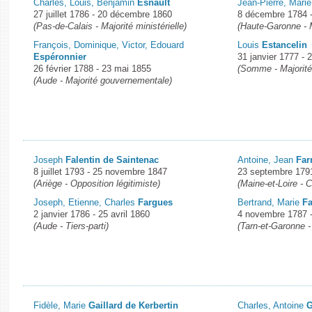
Charles, Louis, Benjamin
Esnault
Jean-Pierre, Mari
27 juillet 1786 - 20 décembre 1860
8 décembre 1784 -
(Pas-de-Calais - Majorité ministérielle)
(Haute-Garonne - 
François, Dominique, Victor, Edouard
Louis
Estancelin
Espéronnier
31 janvier 1777 - 
26 février 1788 - 23 mai 1855
(Somme - Majorité 
(Aude - Majorité gouvernementale)
Joseph
Falentin de Saintenac
Antoine, Jean
Far
8 juillet 1793 - 25 novembre 1847
23 septembre 1791
(Ariège - Opposition légitimiste)
(Maine-et-Loire - 
Joseph, Etienne, Charles
Fargues
Bertrand, Marie
Fa
2 janvier 1786 - 25 avril 1860
4 novembre 1787 -
(Aude - Tiers-parti)
(Tarn-et-Garonne 
Fidèle, Marie
Gaillard de Kerbertin
Charles, Antoine
G