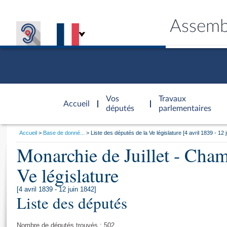
Assemb
Accèder à
la page
Vos
Travaux
Accueil
d'accueil
députés
parlementaires
Vous
Accueil
Base de donné...
Liste des députés de la Ve législature [4 avril 1839 - 1
êtes
Monarchie de Juillet - Cha
Général
ici
CONNEX
TRAVA
CONNA
DÉC
:
Ve législature
[4 avril 1839 - 12 juin 1842]
Liste des députés
Nombre de députés trouvés : 502