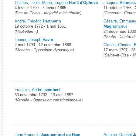
Charles, Louis, Marie, Eugène
Harlé d'Ophove
Jacques
Henness
4 février 1790 - 7 février 1865
11 octobre 1765 - 
(Pas-de-Calais - Majorité ministérielle)
(Charente - Centre 
André, Frédéric
Hartmann
Césaire, Emmanue
19 octobre 1772 - 1 mai 1861
Magnoncour
(Haut-Rhin - )
24 décembre 1800
(Doubs - Centre dr
Léonor, Joseph
Havin
2 avril 1799 - 12 novembre 1868
Claude, Charles, 
(Manche - Opposition dynastique)
17 mars 1797 - 28
(Seine-et-Oise - Ma
François, André
Isambert
30 novembre 1792 - 13 avril 1857
(Vendée - Opposition constitutionnelle)
Jean-François
Jacqueminot de Ham
Antoine, Gabriel
J