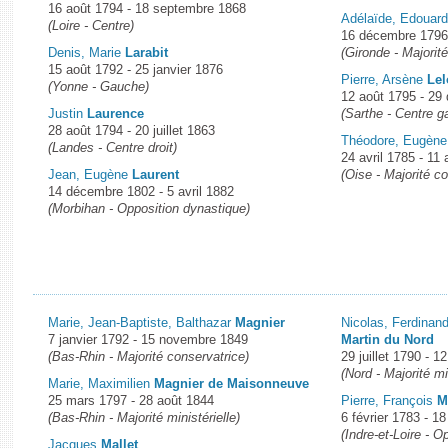
16 août 1794 - 18 septembre 1868
Adélaïde, Edouar
(Loire - Centre)
16 décembre 1796 
Denis, Marie
Larabit
(Gironde - Majori
15 août 1792 - 25 janvier 1876
Pierre, Arsène
Le
(Yonne - Gauche)
12 août 1795 - 29
Justin
Laurence
(Sarthe - Centre g
28 août 1794 - 20 juillet 1863
Théodore, Eugèn
(Landes - Centre droit)
24 avril 1785 - 11
Jean, Eugène
Laurent
(Oise - Majorité c
14 décembre 1802 - 5 avril 1882
(Morbihan - Opposition dynastique)
Marie, Jean-Baptiste, Balthazar
Magnier
Nicolas, Ferdinand
7 janvier 1792 - 15 novembre 1849
Martin du Nord
(Bas-Rhin - Majorité conservatrice)
29 juillet 1790 - 
(Nord - Majorité mi
Marie, Maximilien
Magnier de Maisonneuve
25 mars 1797 - 28 août 1844
Pierre, François
M
(Bas-Rhin - Majorité ministérielle)
6 février 1783 - 1
(Indre-et-Loire - O
Jacques
Mallet