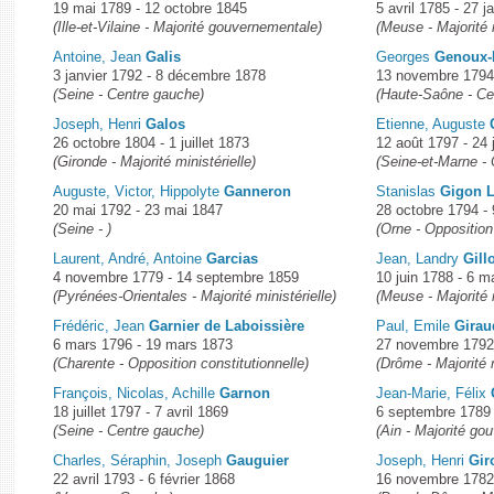
19 mai 1789 - 12 octobre 1845
5 avril 1785 - 27 j
(Ille-et-Vilaine - Majorité gouvernementale)
(Meuse - Majorité m
Antoine, Jean
Galis
Georges
Genoux-
3 janvier 1792 - 8 décembre 1878
13 novembre 1794 
(Seine - Centre gauche)
(Haute-Saône - Ce
Joseph, Henri
Galos
Etienne, Auguste
26 octobre 1804 - 1 juillet 1873
12 août 1797 - 24 
(Gironde - Majorité ministérielle)
(Seine-et-Marne - 
Auguste, Victor, Hippolyte
Ganneron
Stanislas
Gigon L
20 mai 1792 - 23 mai 1847
28 octobre 1794 -
(Seine - )
(Orne - Opposition
Laurent, André, Antoine
Garcias
Jean, Landry
Gill
4 novembre 1779 - 14 septembre 1859
10 juin 1788 - 6 m
(Pyrénées-Orientales - Majorité ministérielle)
(Meuse - Majorité m
Frédéric, Jean
Garnier de Laboissière
Paul, Emile
Girau
6 mars 1796 - 19 mars 1873
27 novembre 1792
(Charente - Opposition constitutionnelle)
(Drôme - Majorité m
François, Nicolas, Achille
Garnon
Jean-Marie, Félix
18 juillet 1797 - 7 avril 1869
6 septembre 1789 
(Seine - Centre gauche)
(Ain - Majorité go
Charles, Séraphin, Joseph
Gauguier
Joseph, Henri
Gir
22 avril 1793 - 6 février 1868
16 novembre 1782 