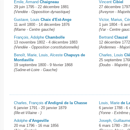
Emile, Armand
Chaigneau
Vincent
Cibiel
29 juin 1795 - 22 décembre 1881
27 décembre 1797 -
(Vendée - Opposition dynastique)
(Aveyron - Majorité
Gustave, Louis
Chaix d'Est-Ange
Victor, Marius, C
11 avril 1800 - 14 décembre 1876
1 juin 1804 - 6 avr
(Marne - Centre gauche)
(Var - Centre gauc
François, Adolphe
Chambolle
Bertrand
Clauzel
13 novembre 1802 - 4 décembre 1883
12 décembre 1772 
(Vendée - Opposition constitutionnelle)
(Ardennes - Majorit
Benoît, Marie, Louis, Alceste
Chapuys de
Charles, Louis
Cl
Montlaville
25 septembre 176
19 septembre 1800 - 9 février 1868
(Doubs - Majorité
(Saône-et-Loire - Gauche)
Charles, François
d'Andigné de la Chasse
Louis, Marie
de L
6 janvier 1791 - 20 janvier 1879
6 janvier 1788 - 6
(Ille-et-Vilaine - )
(Yonne - Extrême
Adolphe
d'Angeville
Joseph, Guillaum
20 mai 1796 - 16 mai 1856
6 mars 1780 - 28