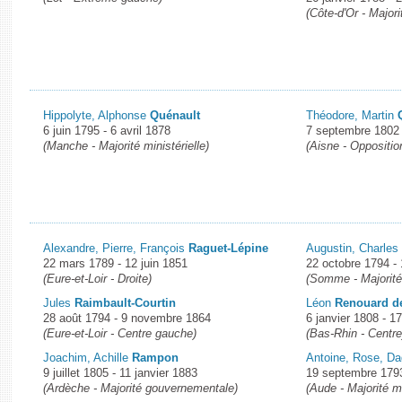
(Côte-d'Or - Majori
Hippolyte, Alphonse
Quénault
Théodore, Martin
6 juin 1795 - 6 avril 1878
7 septembre 1802 
(Manche - Majorité ministérielle)
(Aisne - Oppositio
Alexandre, Pierre, François
Raguet-Lépine
Augustin, Charle
22 mars 1789 - 12 juin 1851
22 octobre 1794 -
(Eure-et-Loir - Droite)
(Somme - Majorité
Jules
Raimbault-Courtin
Léon
Renouard d
28 août 1794 - 9 novembre 1864
6 janvier 1808 - 17
(Eure-et-Loir - Centre gauche)
(Bas-Rhin - Centre
Joachim, Achille
Rampon
Antoine, Rose, D
9 juillet 1805 - 11 janvier 1883
19 septembre 1793
(Ardèche - Majorité gouvernementale)
(Aude - Majorité mi