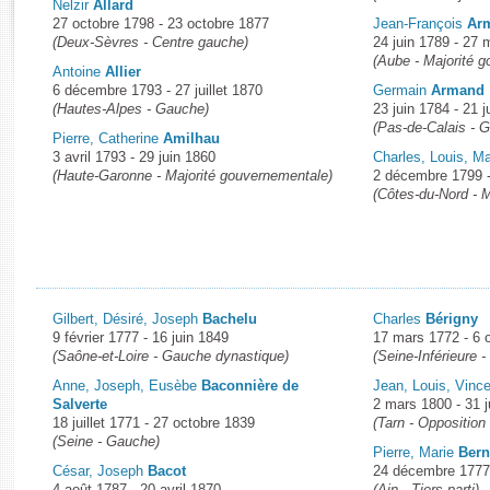
Rapports d'enquête
Nelzir
Allard
27 octobre 1798 - 23 octobre 1877
Jean-François
Ar
Rapports législatifs
(Deux-Sèvres - Centre gauche)
24 juin 1789 - 27
Rapports sur l'application des lois
(Aube - Majorité 
Antoine
Allier
Baromètre de l’application des lois
6 décembre 1793 - 27 juillet 1870
Germain
Armand
(Hautes-Alpes - Gauche)
23 juin 1784 - 21 j
(Pas-de-Calais - 
Pierre, Catherine
Amilhau
Dossiers législatifs
3 avril 1793 - 29 juin 1860
Charles, Louis, M
(Haute-Garonne - Majorité gouvernementale)
Budget et sécurité sociale
2 décembre 1799 
(Côtes-du-Nord - 
Questions écrites et orales
Comptes rendus des débats
Gilbert, Désiré, Joseph
Bachelu
Charles
Bérigny
9 février 1777 - 16 juin 1849
17 mars 1772 - 6 
(Saône-et-Loire - Gauche dynastique)
(Seine-Inférieure 
Anne, Joseph, Eusèbe
Baconnière de
Jean, Louis, Vinc
Salverte
2 mars 1800 - 31 j
18 juillet 1771 - 27 octobre 1839
(Tarn - Opposition
(Seine - Gauche)
Pierre, Marie
Bern
César, Joseph
Bacot
24 décembre 1777