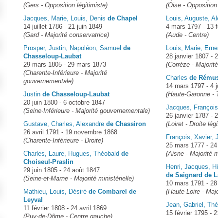
(Gers - Opposition légitimiste)
(Oise - Opposition 
Jacques, Marie, Louis, Denis
de Chapel
Louis, Auguste, A
14 juillet 1786 - 21 juin 1849
4 mars 1797 - 13 f
(Gard - Majorité conservatrice)
(Aude - Centre)
Prosper, Justin, Napoléon, Samuel
de
Louis, Marie, Ern
Chasseloup-Laubat
28 janvier 1807 -
29 mars 1805 - 29 mars 1873
(Corrèze - Majori
(Charente-Inférieure - Majorité
Charles
de Rémus
gouvernementale)
14 mars 1797 - 4 j
Justin
de Chasseloup-Laubat
(Haute-Garonne - T
20 juin 1800 - 6 octobre 1847
Jacques, Françoi
(Seine-Inférieure - Majorité gouvernementale)
26 janvier 1787 - 
Gustave, Charles, Alexandre
de Chassiron
(Loiret - Droite lég
26 avril 1791 - 19 novembre 1868
François, Xavier,
(Charente-Inférieure - Droite)
25 mars 1777 - 24
Charles, Laure, Hugues, Théobald
de
(Aisne - Majorité m
Choiseul-Praslin
Henri, Jacques, Hi
29 juin 1805 - 24 août 1847
de Saignard de 
(Seine-et-Marne - Majorité ministérielle)
10 mars 1791 - 28
Mathieu, Louis, Désiré
de Combarel de
(Haute-Loire - Maj
Leyval
Jean, Gabriel, Th
11 février 1808 - 24 avril 1869
15 février 1795 - 
(Puy-de-Dôme - Centre gauche)