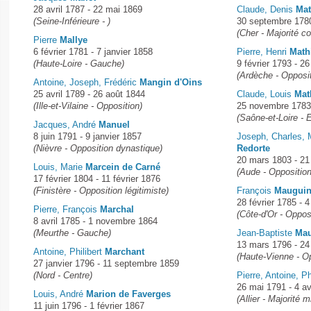
28 avril 1787 - 22 mai 1869
Claude, Denis
Mat
(Seine-Inférieure - )
30 septembre 1780
(Cher - Majorité c
Pierre
Mallye
6 février 1781 - 7 janvier 1858
Pierre, Henri
Math
(Haute-Loire - Gauche)
9 février 1793 - 26
(Ardèche - Opposit
Antoine, Joseph, Frédéric
Mangin d'Oins
25 avril 1789 - 26 août 1844
Claude, Louis
Mat
(Ille-et-Vilaine - Opposition)
25 novembre 1783
(Saône-et-Loire -
Jacques, André
Manuel
8 juin 1791 - 9 janvier 1857
Joseph, Charles,
(Nièvre - Opposition dynastique)
Redorte
20 mars 1803 - 21
Louis, Marie
Marcein de Carné
(Aude - Opposition 
17 février 1804 - 11 février 1876
(Finistère - Opposition légitimiste)
François
Maugui
28 février 1785 - 4
Pierre, François
Marchal
(Côte-d'Or - Opposi
8 avril 1785 - 1 novembre 1864
(Meurthe - Gauche)
Jean-Baptiste
Mau
13 mars 1796 - 24
Antoine, Philibert
Marchant
(Haute-Vienne - O
27 janvier 1796 - 11 septembre 1859
(Nord - Centre)
Pierre, Antoine, P
26 mai 1791 - 4 av
Louis, André
Marion de Faverges
(Allier - Majorité m
11 juin 1796 - 1 février 1867