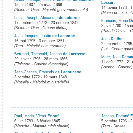
Lessert
15 juin 1807 - 25 mars 1869
14 février 1773 - 
(Seine-et-Oise - Majorité gouvernementale)
(Maine-et-Loire - 
Louis, Joseph, Alexandre
de Laborde
François, Marie
De
17 septembre 1773 - 20 octobre 1842
2 avril 1780 - 15 
(Seine-et-Oise - Groupe libéral)
(Pas-de-Calais - C
Jean-Jacques, Justin
de Lacombe
Jean
Deltheil
16 mai 1795 - 3 octobre 1851
2 septembre 1795
(Tarn - Majorité conservatrice)
(Lot - Centre gauc
Bertrand, Théobald, Joseph
de Lacrosse
Marc, Jean
Dema
29 janvier 1796 - 28 mars 1865
11 août 1772 - 21
(Finistère - Gauche dynastique)
(Vienne - Gauche)
Jean-Charles, François
de Ladoucette
3 octobre 1772 - 19 mars 1848
(Moselle - Majorité ministérielle)
Paul, Marin, Victor
Enouf
Joseph, Fortuné
E
6 juin 1783 - 3 février 1845
5 octobre 1796 - 
(Manche - Majorité ministérielle)
(Tarn - Droite)