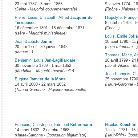
23 mai 1787 - 3 mars 1865
9 janvier 1774 - 1
(Seine - Majorité gouvernementale)
(Rhône - Majorité m
Pierre, Louis, Elisabeth, Alfred
Jacquier de
Hippolyte, Franço
Terrebasse
8 octobre 1798 - 
16 décembre 1801 - 18 décembre 1871
(Cher - )
(Isère - Majorité ministérielle)
Louis, Emile
Joll
Jean-Baptiste
Jamin
18 août 1790 - 11 j
20 mai 1772 - 30 janvier 1848
(Loire-Inférieure - )
(Meuse - )
Thomas, Marie, A
Benjamin, Louis
Jan-Lagillardaie
18 avril 1799 - 24 
30 novembre 1789 - 1 mai 1852
(Ille-et-Vilaine - 
(Morbihan - Majorité ministérielle)
Jean-François, Cla
Eugène
Janvier de la Motte
25 novembre 1790
14 avril 1800 - 22 mars 1852
(Haute-Garonne -
(Tarn-et-Garonne - Majorité ministérielle)
François, Christophe, Edmond
Kellermann
Nicolas
Koechlin
14 mars 1802 - 2 octobre 1868
1 juillet 1781 - 15 
(Haute-Garonne - Opposition légitimiste)
(Haut-Rhin - Opposi