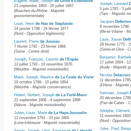
Eugène, Marie, Joseph
de Grille d'Estoublon
Joseph, Léonard
23 septembre 1803 - 20 juillet 1887
5 juin 1783 - 3 juil
(Bouches-du-Rhône - Majorité
(Tarn - Majorité min
gouvernementale)
Jacques
Defermo
Louis, Henri
de Hau de Staplande
8 novembre 1796 
14 janvier 1798 - 24 février 1877
(Ille-et-Vilaine - 
(Nord - Opposition légitimiste)
Louis, Xavier
Defi
Laurent, Pierre
de Jussieu
28 février 1775 -
7 février 1792 - 23 février 1866
(Seine-et-Oise - C
(Seine - Centre droit)
Benjamin, Barthé
Joseph, François, Casimir
de l'Espée
17 juillet 1804 - 
12 juillet 1793 - 10 novembre 1876
(Aude - Majorité 
(Meurthe - Majorité ministérielle)
Nicolas
Delacroix
Marie, Joseph, Maurice
de La Coste du Vivier
11 décembre 1785 -
19 octobre 1789 - 10 juillet 1854
(Drôme - Majorité
(Meurthe - Majorité conservatrice)
Germain, Joseph
Hubert, Norbert, Joseph
de La Ferté-Meun
20 décembre 1795
22 septembre 1806 - 4 septembre 1898
(Pas-de-Calais - C
(Nièvre - Majorité ministérielle)
Adolphe, Clément
Julien, Louis, Marie
de La Haye-Jousselin
11 novembre 1802 
12 novembre 1791 - 23 juin 1865
(Nord - Opposition 
(Loire-Inférieure - Majorité ministérielle)
Jules, Paul, Benj
Simon, Joseph, Léon, Emmanuel
de Laborde