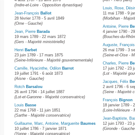
4 août 1787 - 20 avril 1870
(Ain - Tiers parti)
(Indre-et-Loire - Opposition dynastique)
Louis, Rose, Dési
Jean-François
Ballot
11 mai 1788 - 9 ja
28 février 1778 - 5 avril 1849
(Morbihan - Majorit
(Orne - Gauche)
Antoine, Pierre
Be
Jean, Pierre
Barada
4 janvier 1790 - 
19 mars 1789 - 22 mars 1872
(Bouches-du-Rhône
(Gers - Majorité ministérielle)
Auguste, Françoi
Henri
Barbet
26 mai 1799 - 3 s
23 juin 1789 - 17 mars 1875
(Seine-et-Oise - Ma
(Seine-Inférieure - Majorité gouvernementale)
Charles, Pierre
Be
Camille, Hyacinthe, Odilon
Barrot
17 juin 1792 - 23 
19 juillet 1791 - 6 août 1873
(Lot - Majorité go
(Aisne - Gauche)
Jacques, Félix
Be
Rotch
Barsalou
2 avril 1796 - 6 s
26 avril 1794 - 14 juillet 1887
(Seine - Majorité 
(Lot-et-Garonne - Majorité conservatrice)
François
Bignon
Louis
Basse
18 janvier 1789 - 2
22 mai 1768 - 11 juin 1851
(Loire-Inférieure - 
(Sarthe - Majorité conservatrice)
Jean-Baptiste, Ba
Guillaume, Marc, Antoine, Marguerite
Baumes
12 juin 1793 - 23 
10 juillet 1786 - 7 janvier 1871
(Gironde - Gauche
(Yonne - Majorité conservatrice)