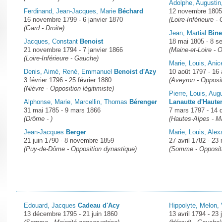
Adolphe, Augustin
Ferdinand, Jean-Jacques, Marie
Béchard
12 novembre 1805 
16 novembre 1799 - 6 janvier 1870
(Loire-Inférieure -
(Gard - Droite)
Jean, Martial
Bin
Jacques, Constant
Benoist
18 mai 1805 - 8 s
21 novembre 1794 - 7 janvier 1866
(Maine-et-Loire - 
(Loire-Inférieure - Gauche)
Marie, Louis, Ani
Denis, Aimé, René, Emmanuel
Benoist d'Azy
10 août 1797 - 16 
3 février 1796 - 25 février 1880
(Aveyron - Opposit
(Nièvre - Opposition légitimiste)
Pierre, Louis, Au
Alphonse, Marie, Marcellin, Thomas
Bérenger
Lanautte d'Haute
31 mai 1785 - 9 mars 1866
7 mars 1797 - 14
(Drôme - )
(Hautes-Alpes - Ma
Jean-Jacques
Berger
Marie, Louis, Ale
21 juin 1790 - 8 novembre 1859
27 avril 1782 - 23
(Puy-de-Dôme - Opposition dynastique)
(Somme - Oppositio
Edouard, Jacques
Cadeau d'Acy
Hippolyte, Melon,
13 décembre 1795 - 21 juin 1860
13 avril 1794 - 23 