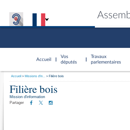
Assemb
Accèder à
la page
Vos
Travaux
Accueil
d'accueil
députés
parlementaires
Vous
Accueil
Missions d'in...
Filière bois
êtes
Filière bois
Général
ici
CONNEX
TRAVA
CONNA
DÉC
:
Mission d'information
Partager