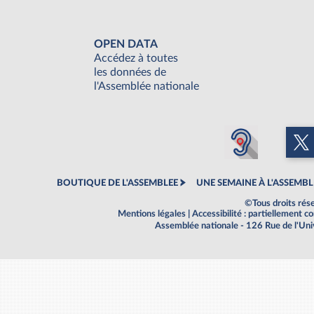
Rapports d'enquête
Rapports législatifs
Rapports sur l'application des lois
OPEN DATA
Baromètre de l’application des lois
Accédez à toutes
les données de
l'Assemblée nationale
Dossiers législatifs
Budget et sécurité sociale
Questions écrites et orales
Comptes rendus des débats
BOUTIQUE DE L'ASSEMBLEE
UNE SEMAINE À L'ASSEMBL
©Tous droits rés
Mentions légales
|
Accessibilité : partiellement 
Assemblée nationale - 126 Rue de l'Un