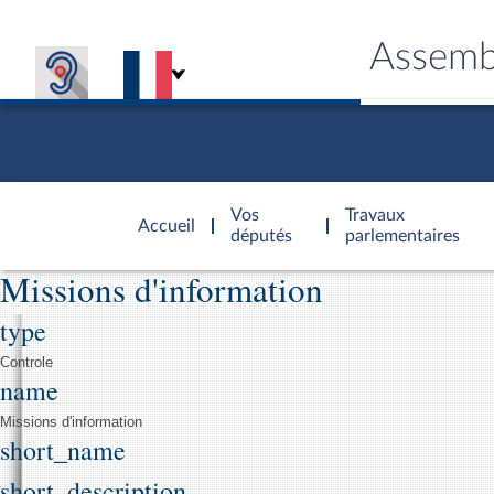
Assemb
Accèder à
la page
Vos
Travaux
Accueil
d'accueil
députés
parlementaires
Missions d'information
Général
type
CONNEX
TRAVA
CONNA
DÉC
Controle
name
Missions d'information
short_name
short_description