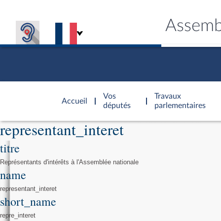
Assemb
Accèder à
la page
Vos
Travaux
Accueil
d'accueil
députés
parlementaires
representant_interet
Général
titre
CONNEX
TRAVA
CONNA
DÉC
Représentants d'intérêts à l'Assemblée nationale
name
representant_interet
short_name
repre_interet