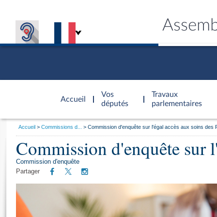
Assemb
Accèder à
la page
Vos
Travaux
Accueil
d'accueil
députés
parlementaires
Vous
Accueil
Commissions d...
Commission d'enquête sur l'égal accès aux soins des 
êtes
Commission d'enquête sur l'
Général
ici
CONNEX
TRAVA
CONNA
DÉC
:
Commission d'enquête
Partager