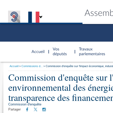
Assemb
Accèder à
la page
Vos
Travaux
Accueil
d'accueil
députés
parlementaires
Vous
Accueil
Commissions d...
Commission d'enquête sur l'impact économique, industri
êtes
Commission d'enquête sur l'
Général
ici
CONNEX
TRAVA
CONNA
DÉC
:
environnemental des énergie
transparence des financement
Commission d'enquête
Partager