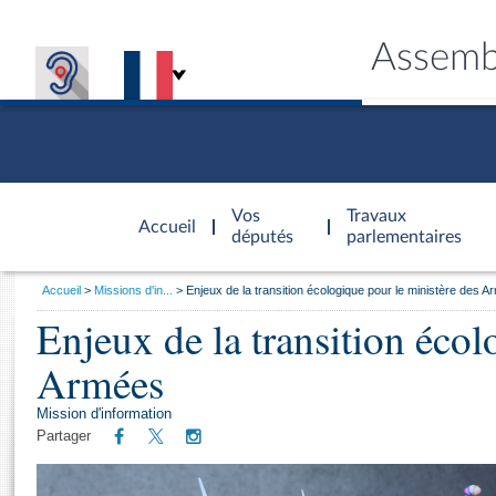
Assemb
Accèder à
la page
Vos
Travaux
Accueil
d'accueil
députés
parlementaires
Vous
Accueil
Missions d'in...
Enjeux de la transition écologique pour le ministère des 
êtes
Enjeux de la transition écol
Général
ici
CONNEX
TRAVA
CONNA
DÉC
:
Armées
Mission d'information
Partager