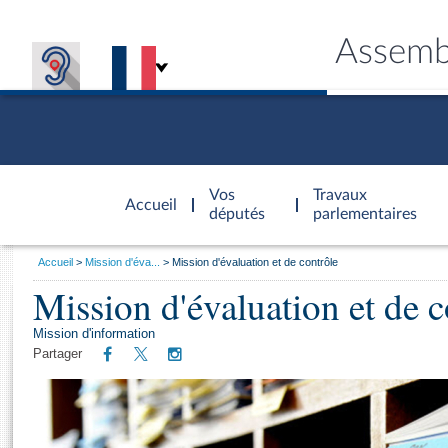
Assemb
Accèder à
la page
Vos
Travaux
Accueil
d'accueil
députés
parlementaires
Vous
Accueil
Mission d'éva...
Mission d'évaluation et de contrôle
êtes
Mission d'évaluation et de c
Général
ici
CONNEX
TRAVA
CONNA
DÉC
:
Mission d'information
Partager