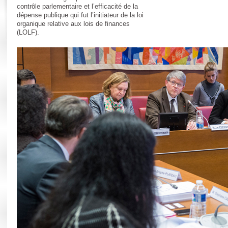
Rapports d'enquête
contrôle parlementaire et l’efficacité de la
Rapports législatifs
dépense publique qui fut l’initiateur de la loi
organique relative aux lois de finances
Rapports sur l'application des lois
(LOLF).
Baromètre de l’application des lois
Dossiers législatifs
Budget et sécurité sociale
Questions écrites et orales
Comptes rendus des débats