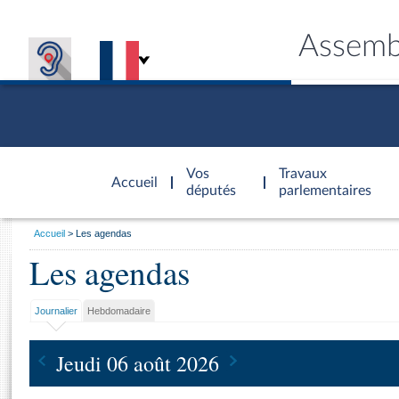
Assemb
Accèder à
la page
Vos
Travaux
Accueil
d'accueil
députés
parlementaires
Vous
Accueil
Les agendas
êtes
Les agendas
Général
ici
CONNEX
TRAVA
CONNA
DÉC
:
Journalier
Hebdomadaire
Jeudi 06 août 2026