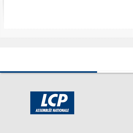
Rapports d'enquête
Rapports législatifs
Rapports sur l'application des lois
Baromètre de l’application des lois
Dossiers législatifs
Budget et sécurité sociale
Questions écrites et orales
Comptes rendus des débats