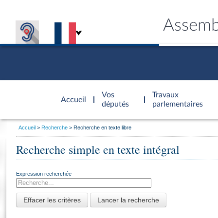
Assemb
Accèder à
la page
Vos
Travaux
Accueil
d'accueil
députés
parlementaires
Vous
Accueil
Recherche
Recherche en texte libre
êtes
Général
ici
CONNEX
TRAVA
CONNA
DÉC
Recherche simple en texte intégral
:
Expression recherchée
Effacer les critères
Lancer la recherche