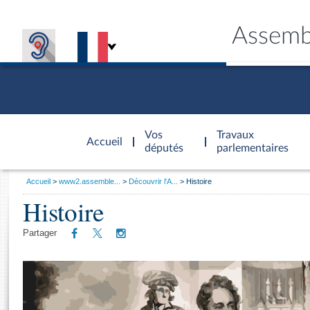
Assemb
Accèder à
la page
Vos
Travaux
Accueil
d'accueil
députés
parlementaires
Vous
Accueil
www2.assemble...
Découvrir l'A...
Histoire
êtes
Histoire
Général
ici
CONNEX
TRAVA
CONNA
DÉC
:
Partager
Onglet
actif