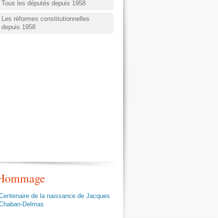
Tous les députés depuis 1958
page
Les réformes constitutionnelles
:
depuis 1958
charge
du
contenu
dynamiquement
Hommage
Centenaire de la naissance de Jacques
Chaban-Delmas