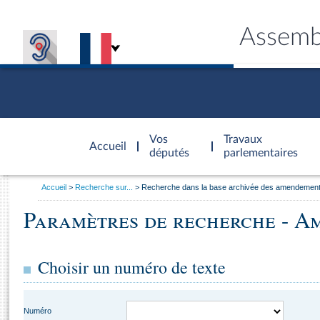
Assemb
Accèder à
la page
Vos
Travaux
Accueil
d'accueil
députés
parlementaires
Vous
Accueil
Recherche sur...
Recherche dans la base archivée des amendemen
êtes
Général
ici
Paramètres de recherche - A
CONNEX
TRAVA
CONNA
DÉC
:
Choisir un numéro de texte
Numéro