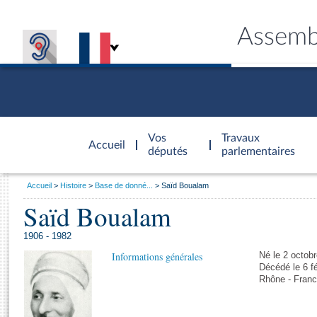
Assemb
Accèder à
la page
Vos
Travaux
Accueil
d'accueil
députés
parlementaires
Vous
Accueil
Histoire
Base de donné...
Saïd Boualam
êtes
Saïd Boualam
Général
ici
CONNEX
TRAVA
CONNA
DÉC
:
1906 - 1982
Informations générales
Né le 2 octob
Décédé le 6 f
Rhône - Franc