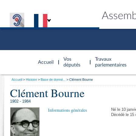
Assemb
Accèder à
la page
Vos
Travaux
Accueil
d'accueil
députés
parlementaires
Vous
Accueil
Histoire
Base de donné...
Clément Bourne
êtes
Clément Bourne
Général
ici
CONNEX
TRAVA
CONNA
DÉC
:
1902 - 1984
Informations générales
Né le 10 janvi
Décédé le 15 